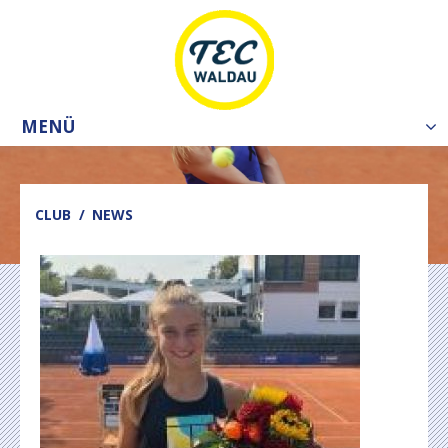
MENÜ
Tog
nav
CLUB
NEWS