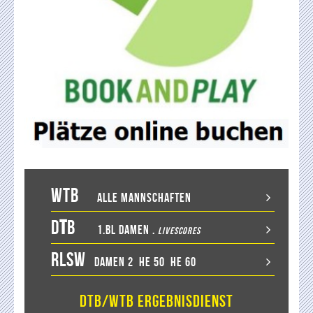
WTB
Alle Mannschaften
D
T
B
1.BL Damen
.
LiveScores
RLSW
Damen 2
He 50
He 60
DTB/WTB Ergebnisdienst