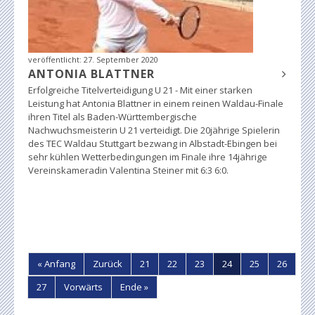
veröffentlicht:
27. September 2020
ANTONIA BLATTNER
Erfolgreiche Titelverteidigung U 21 - Mit einer starken
Leistung hat Antonia Blattner in einem reinen Waldau-Finale
ihren Titel als Baden-Württembergische
Nachwuchsmeisterin U 21 verteidigt. Die 20jährige Spielerin
des TEC Waldau Stuttgart bezwang in Albstadt-Ebingen bei
sehr kühlen Wetterbedingungen im Finale ihre 14jährige
Vereinskameradin Valentina Steiner mit 6:3 6:0.
« Anfang
Zurück
21
22
23
24
25
26
27
Vorwärts
Ende »