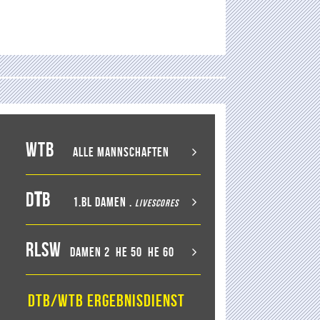
WTB
Alle Mannschaften
D
T
B
1.BL Damen
.
LiveScores
RLSW
Damen 2
He 50
He 60
DTB/WTB Ergebnisdienst