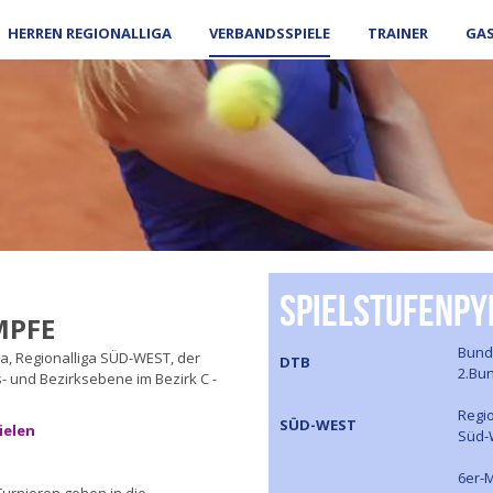
HERREN REGIONALLIGA
VERBANDSSPIELE
TRAINER
GA
Spielstufenpy
MPFE
Bund
a, Regionalliga SÜD-WEST, der
DTB
2.Bu
 und Bezirksebene im Bezirk C -
Regio
SÜD-WEST
ielen
Süd-
6er-