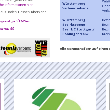
urnieren gehen in die
Würt
Württemberg
che Informationen hier
Ober
Verbandsebene
Verb
 aus Baden, Hessen, Rheinland-
Württemberg
Bezir
gionalliga SÜD-West
Bezirksebene
Bezir
erren 60
Bezirk C Stuttgart/
Bezi
Böblingen/Calw
Krei
Alle Mannschaften auf einen B