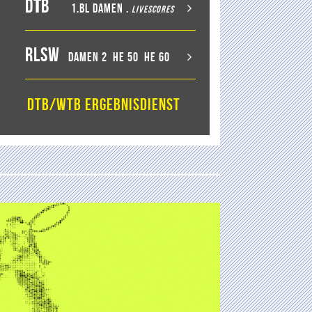
D
T
B
1.BL Damen
.
LiveScores
RLSW
Damen 2
He 50
He 60
DTB/WTB Ergebnisdienst