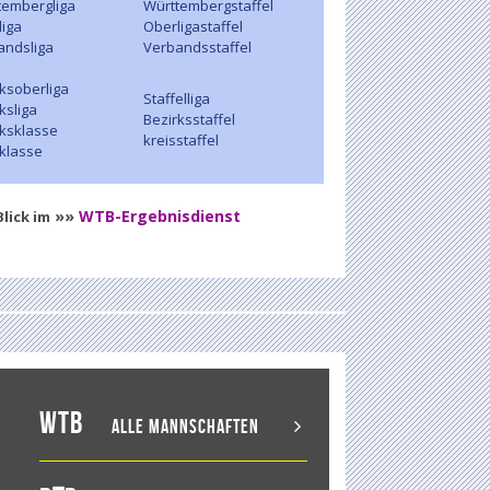
tembergliga
Württembergstaffel
liga
Oberligastaffel
andsliga
Verbandsstaffel
ksoberliga
Staffelliga
ksliga
Bezirksstaffel
rksklasse
kreisstaffel
sklasse
»»
WTB-Ergebnisdienst
lick im
WTB
Alle Mannschaften