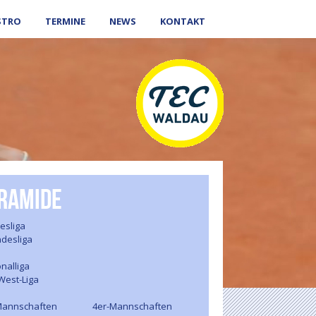
STRO
TERMINE
NEWS
KONTAKT
ramide
esliga
ndesliga
nalliga
West-Liga
Mannschaften
4er-Mannschaften