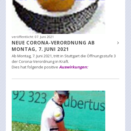
veröffentlicht:
07. Juni 2021
NEUE CORONA-VERORDNUNG AB
MONTAG, 7. JUNI 2021
Ab Montag, 7. Juni 2021, tritt in Stuttgart die Öffnungsstufe 3
der Corona-Verordnung in Kraft.
Dies hat folgende positive
Auswirkungen: