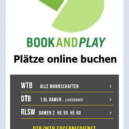
WTB
Alle Mannschaften
D
T
B
1.BL Damen
.
LiveScores
RLSW
Damen 2
He 50
He 60
DTB/WTB Ergebnisdienst