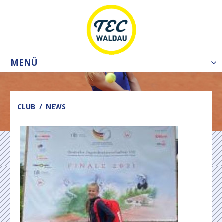
MENÜ
Tog
nav
CLUB
NEWS