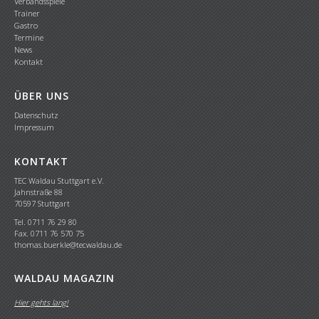
Verbandsspiele
Trainer
Gastro
Termine
News
Kontakt
ÜBER UNS
Datenschutz
Impressum
KONTAKT
TEC Waldau Stuttgart e.V.
Jahnstraße 88
70597 Stuttgart
Tel. 0711 76 29 80
Fax. 0711 76 570 75
thomas.buerkle@tecwaldau.de
WALDAU MAGAZIN
Hier gehts lang!