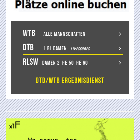
WTB
Alle Mannschaften
D
T
B
1.BL Damen
.
LiveScores
RLSW
Damen 2
He 50
He 60
DTB/WTB Ergebnisdienst