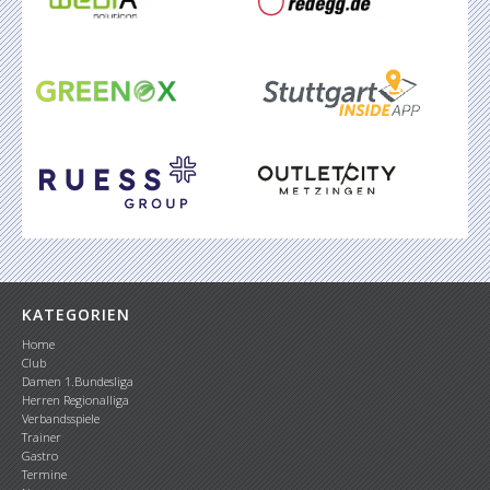
KATEGORIEN
Home
Club
Damen 1.Bundesliga
Herren Regionalliga
Verbandsspiele
Trainer
Gastro
Termine