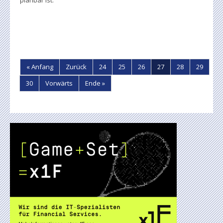
planbar ist.
« Anfang
Zurück
24
25
26
27
28
29
30
Vorwärts
Ende »