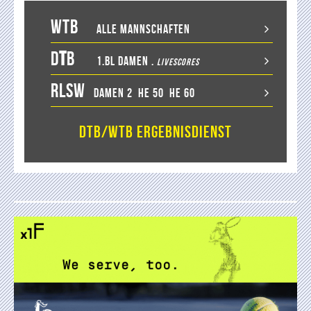
WTB
Alle Mannschaften
D
T
B
1.BL Damen
.
LiveScores
RLSW
Damen 2
He 50
He 60
DTB/WTB Ergebnisdienst