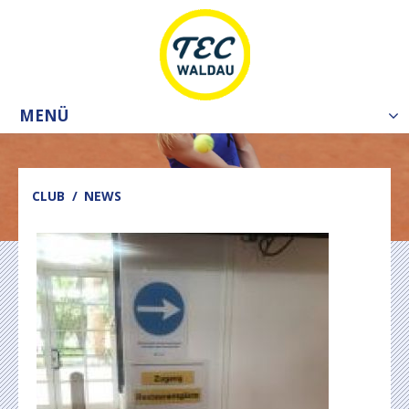
MENÜ
Tog
nav
CLUB
NEWS