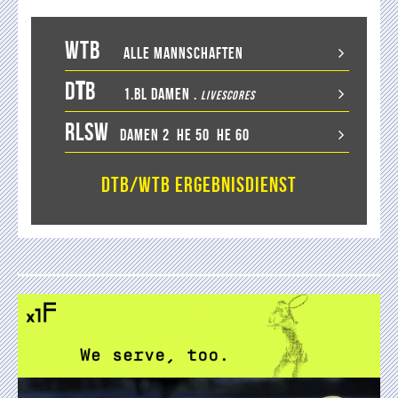
WTB
Alle Mannschaften
D
T
B
1.BL Damen
.
LiveScores
RLSW
Damen 2
He 50
He 60
DTB/WTB Ergebnisdienst