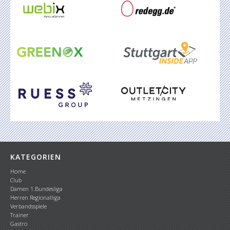
KATEGORIEN
Home
Club
Damen 1.Bundesliga
Herren Regionalliga
Verbandsspiele
Trainer
Gastro