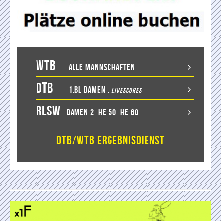
WTB
Alle Mannschaften
D
T
B
1.BL Damen
.
LiveScores
RLSW
Damen 2
He 50
He 60
DTB/WTB Ergebnisdienst