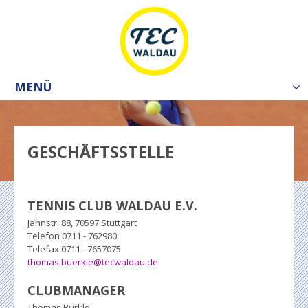
MENÜ
Tog
nav
GESCHÄFTSSTELLE
TENNIS CLUB WALDAU E.V.
Jahnstr. 88, 70597 Stuttgart
Telefon 0711 - 762980
Telefax 0711 - 7657075
thomas.buerkle@tecwaldau.de
CLUBMANAGER
Thomas Bürkle