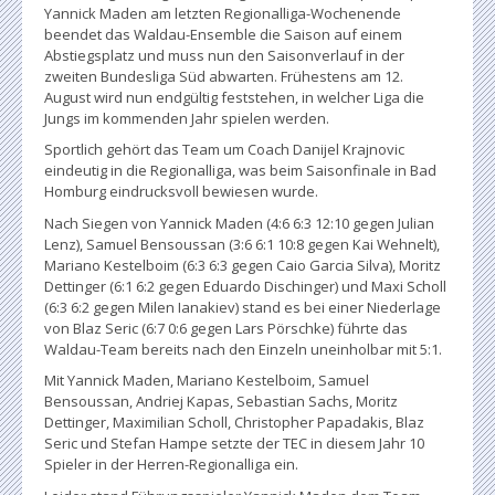
Yannick Maden am letzten Regionalliga-Wochenende
beendet das Waldau-Ensemble die Saison auf einem
Abstiegsplatz und muss nun den Saisonverlauf in der
zweiten Bundesliga Süd abwarten. Frühestens am 12.
August wird nun endgültig feststehen, in welcher Liga die
Jungs im kommenden Jahr spielen werden.
Sportlich gehört das Team um Coach Danijel Krajnovic
eindeutig in die Regionalliga, was beim Saisonfinale in Bad
Homburg eindrucksvoll bewiesen wurde.
Nach Siegen von Yannick Maden (4:6 6:3 12:10 gegen Julian
Lenz), Samuel Bensoussan (3:6 6:1 10:8 gegen Kai Wehnelt),
Mariano Kestelboim (6:3 6:3 gegen Caio Garcia Silva), Moritz
Dettinger (6:1 6:2 gegen Eduardo Dischinger) und Maxi Scholl
(6:3 6:2 gegen Milen Ianakiev) stand es bei einer Niederlage
von Blaz Seric (6:7 0:6 gegen Lars Pörschke) führte das
Waldau-Team bereits nach den Einzeln uneinholbar mit 5:1.
Mit Yannick Maden, Mariano Kestelboim, Samuel
Bensoussan, Andriej Kapas, Sebastian Sachs, Moritz
Dettinger, Maximilian Scholl, Christopher Papadakis, Blaz
Seric und Stefan Hampe setzte der TEC in diesem Jahr 10
Spieler in der Herren-Regionalliga ein.