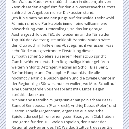
Der Waldau-Kader wird natürlich auch in diesem Jahr von
Yannick Maden angeführt, für den ein Vereinswechsel trotz
zahlreicher Angebote nie zur Diskussion stand.
„Ich fühle mich bei meinen Jungs auf der Waldau sehr wohl.
Für mich sind die Punktspiele immer eine willkommene
Abwechslung vom Turnieralltag.“, so das langjährige
Aushängeschild des TEC, der weiterhin an die Tür zu den
Top 100 der Weltrangliste anklopft. Yannick Maden hätte
den Club auch im Falle eines Abstiegs nicht verlassen, was
sehr für die ausgezeichnete Einstellung dieses
sympathischen Spielers zu seinem Heimatclub spricht.
Zum bewährten deutschen Regionalliga-Kader gehören
weiterhin Moritz Dettinger, Maximilian Scholl, Blaz Seric,
Stefan Hampe und Christopher Papadakis, die alle
hochmotiviert in die Saison gehen und die zweite Chance in
der Regionalliga Südwest nutzen wollen, wo Maxi Scholl auf
eine überragende Vorjahresbilanz mit 6 Einzelsiegen
zurückblicken kann.
Mit Mariano Kestelboim (Argentinier mit polnischem Pass),
Samuel Bensoussan (Frankreich), Andriej Kapas (Polen) und
Gaston Tonello (Argentinien) ergänzen ausländische
Spieler, die seit Jahren einen guten Bezug zum Club haben
und gerne für den TEC Waldau spielen, den Kader der
Regionalliga-Herren des TEC Waldau Stuttgart, dessen Ziel