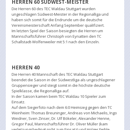
HERREN 60 SÜDWEST-MEISTER
Die Herren 60 des TEC Waldau Stuttgart wurden
ungeschlagen Südwest-Meister in der Regionalliga und
haben sich somit für die Endrunde um die deutsche
Vereinsmeisterschaft Anfang September qualifiziert.
Im letzten Spiel der Saison besiegten die Herren um
Mannschaftsführer Christoph von Eynatten den TC
Schallstadt-Wolfenweiler mit 5:1 nach den Einzeln.
HERREN 40
Die Herren 40 Mannschaft des TEC Waldau Stuttgart
beendet die Saison in der Südwestliga als ungeschlagener
Gruppensieger und steigt somit in die höchste deutsche
Spielklasse, die Regionalliga auf.
In der Saison kamen beim TEC Waldau 10 Spieler zum
Einsatz.
Auf dem Siegerfoto nach dem 6:0 Heimsieg gegen den TC
Weinheim: Thomas Breuninger, Andreas von Michaelis, Ingo
Weidner, Sven Zinser, Dr. Ulf Bökeler, Alexander Henne,
Gregor Paul, Mannschaftsführer Dr. Oliver Müller (kam
verletzungsbedingt nicht zum Einsatz) und Holger Feihle.