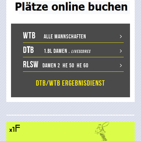
WTB
Alle Mannschaften
D
T
B
1.BL Damen
.
LiveScores
RLSW
Damen 2
He 50
He 60
DTB/WTB Ergebnisdienst