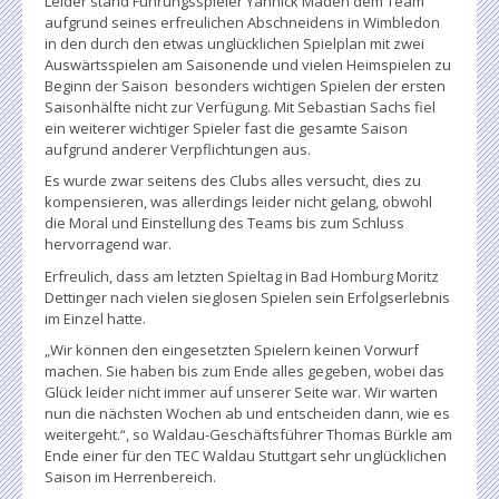
Leider stand Führungsspieler Yannick Maden dem Team
aufgrund seines erfreulichen Abschneidens in Wimbledon
in den durch den etwas unglücklichen Spielplan mit zwei
Auswärtsspielen am Saisonende und vielen Heimspielen zu
Beginn der Saison besonders wichtigen Spielen der ersten
Saisonhälfte nicht zur Verfügung. Mit Sebastian Sachs fiel
ein weiterer wichtiger Spieler fast die gesamte Saison
aufgrund anderer Verpflichtungen aus.
Es wurde zwar seitens des Clubs alles versucht, dies zu
kompensieren, was allerdings leider nicht gelang, obwohl
die Moral und Einstellung des Teams bis zum Schluss
hervorragend war.
Erfreulich, dass am letzten Spieltag in Bad Homburg Moritz
Dettinger nach vielen sieglosen Spielen sein Erfolgserlebnis
im Einzel hatte.
„Wir können den eingesetzten Spielern keinen Vorwurf
machen. Sie haben bis zum Ende alles gegeben, wobei das
Glück leider nicht immer auf unserer Seite war. Wir warten
nun die nächsten Wochen ab und entscheiden dann, wie es
weitergeht.“, so Waldau-Geschäftsführer Thomas Bürkle am
Ende einer für den TEC Waldau Stuttgart sehr unglücklichen
Saison im Herrenbereich.