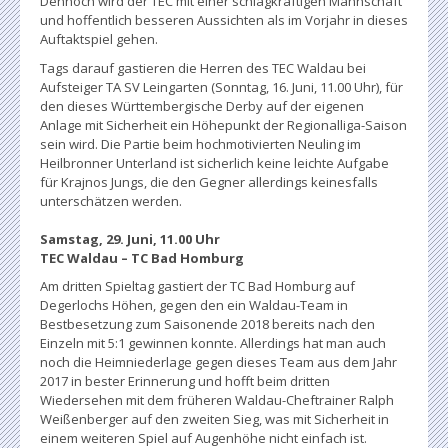
Dennoch wird der TEC mit einer schlagkräftigen Mannschaft
und hoffentlich besseren Aussichten als im Vorjahr in dieses
Auftaktspiel gehen.
Tags darauf gastieren die Herren des TEC Waldau bei
Aufsteiger TA SV Leingarten (Sonntag, 16. Juni, 11.00 Uhr), für
den dieses Württembergische Derby auf der eigenen
Anlage mit Sicherheit ein Höhepunkt der Regionalliga-Saison
sein wird. Die Partie beim hochmotivierten Neuling im
Heilbronner Unterland ist sicherlich keine leichte Aufgabe
für Krajnos Jungs, die den Gegner allerdings keinesfalls
unterschätzen werden.
Samstag, 29. Juni, 11.00 Uhr
TEC Waldau – TC Bad Homburg
Am dritten Spieltag gastiert der TC Bad Homburg auf
Degerlochs Höhen, gegen den ein Waldau-Team in
Bestbesetzung zum Saisonende 2018 bereits nach den
Einzeln mit 5:1 gewinnen konnte. Allerdings hat man auch
noch die Heimniederlage gegen dieses Team aus dem Jahr
2017 in bester Erinnerung und hofft beim dritten
Wiedersehen mit dem früheren Waldau-Cheftrainer Ralph
Weißenberger auf den zweiten Sieg, was mit Sicherheit in
einem weiteren Spiel auf Augenhöhe nicht einfach ist.