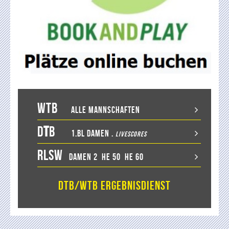
WTB
Alle Mannschaften
D
T
B
1.BL Damen
.
LiveScores
RLSW
Damen 2
He 50
He 60
DTB/WTB Ergebnisdienst