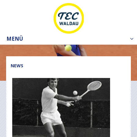
MENÜ
Tog
nav
NEWS