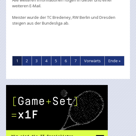
weiteren E-Mail.
Meister wurde der TC Bredeney, RW Berlin und Dresden
steigen aus der Bundesliga ab.
1
2
3
4
5
6
7
Vorwärts
Ende »