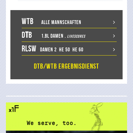
WTB
Alle Mannschaften
D
T
B
1.BL Damen
.
LiveScores
RLSW
Damen 2
He 50
He 60
DTB/WTB Ergebnisdienst