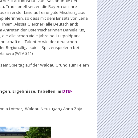
cher Traditionsclub zum Saisonfinale der
u. Traditionell setzen die Bayern um ihre
sz in erster Linie auf eine gute Mischung aus
pielerinnen, so dass mit dem Einsatz von Lena
 Thiem, Alissia Gleixner (alle Deutschland)
m Antreten der Österreicherinnen Daniela Kix,
 die alle schon viele Jahre bei Luitpoldpark
nschaft mit Talenten wie der deutschen
er Regionalliga spielt. Spitzenspielerin bei
Evtimova (WTA 311).
iesem Spieltag auf der Waldau Grund zum Feiern
gen, Ergebnisse, Tabellen im
DTB-
ntonia Lottner, Waldau-Neuzugang Anna Zaja