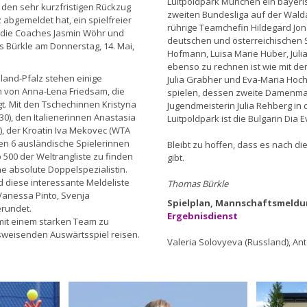
Luitpoldpark München ein bayeris
 den sehr kurzfristigen Rückzug
zweiten Bundesliga auf der Walda
abgemeldet hat, ein spielfreier
rührige Teamchefin Hildegard Jona
, die Coaches Jasmin Wöhr und
deutschen und österreichischen S
 Bürkle am Donnerstag, 14. Mai,
Hofmann, Luisa Marie Huber, Julia
ebenso zu rechnen ist wie mit de
nland-Pfalz stehen einige
Julia Grabher und Eva-Maria Hoch,
 von Anna-Lena Friedsam, die
spielen, dessen zweite Damenman
. Mit den Tschechinnen Kristyna
Jugendmeisterin Julia Rehberg in d
0), den Italienerinnen Anastasia
Luitpoldpark ist die Bulgarin Dia 
), der Kroatin Iva Mekovec (WTA
en 6 ausländische Spielerinnen
Bleibt zu hoffen, dass es nach d
p 500 der Weltrangliste zu finden
gibt.
ne absolute Doppelspezialistin.
 diese interessante Meldeliste
Thomas Bürkle
anessa Pinto, Svenja
Spielplan, Mannschaftsmeldun
erundet.
Ergebnisdienst
mit einem starken Team zu
sweisenden Auswärtsspiel reisen.
Valeria Solovyeva (Russland), A