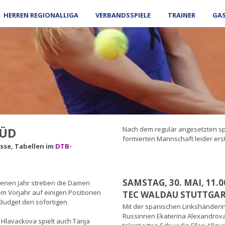
HERREN REGIONALLIGA
VERBANDSSPIELE
TRAINER
GA
SÜD
Nach dem regulär angesetzten spi
formierten Mannschaft leider ers
sse, Tabellen im
DTB-
SAMSTAG, 30. MAI, 11.
genen Jahr streben die Damen
m Vorjahr auf einigen Positionen
TEC WALDAU STUTTGAR
Budget den sofortigen
Mit der spanischen Linkshänderin
Russinnen Ekaterina Alexandrova
 Hlavackova spielt auch Tanja