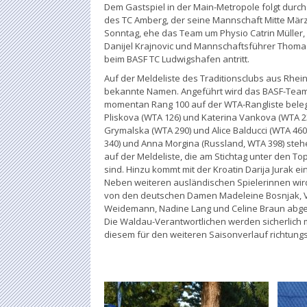
Dem Gastspiel in der Main-Metropole folgt durch
des TC Amberg, der seine Mannschaft Mitte März 
Sonntag, ehe das Team um Physio Catrin Müller
Danijel Krajnovic und Mannschaftsführer Thomas
beim BASF TC Ludwigshafen antritt.
Auf der Meldeliste des Traditionsclubs aus Rhei
bekannte Namen. Angeführt wird das BASF-Team
momentan Rang 100 auf der WTA-Rangliste belegt
Pliskova (WTA 126) und Katerina Vankova (WTA 23
Grymalska (WTA 290) und Alice Balducci (WTA 460
340) und Anna Morgina (Russland, WTA 398) steh
auf der Meldeliste, die am Stichtag unter den To
sind. Hinzu kommt mit der Kroatin Darija Jurak ei
Neben weiteren ausländischen Spielerinnen wird
von den deutschen Damen Madeleine Bosnjak, V
Weidemann, Nadine Lang und Celine Braun abg
Die Waldau-Verantwortlichen werden sicherlich 
diesem für den weiteren Saisonverlauf richtung