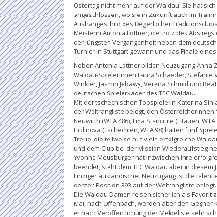
Ostertag nicht mehr auf der Waldau. Sie hat si
angeschlossen, wo sie in Zukunft auch im Traini
Aushängeschild des Degerlocher Traditionsclubs 
Meisterin Antonia Lottner, die trotz des Abstiegs
der jüngsten Vergangenheit neben dem deutschen
Turnier in Stuttgart gewann und das Finale eines 
Neben Antonia Lottner bilden Neuzugang Anna Za
Waldau-Spielerinnen Laura Schaeder, Stefanie Vo
Winkler, Jasmin Jebawy, Verena Schmid und Bea
deutschen Spielerkader des TEC Waldau.
Mit der tschechischen Topspielerin Katerina Si
der Weltrangliste belegt, den Österreicherinn
Neuwirth (WTA 486), Lina Stanciute (Litauen, WTA
Hrdinova (Tschechien, WTA 98) halten fünf Spie
Treue, die teilweise auf viele erfolgreiche Wald
und dem Club bei der Mission Wiederaufstieg he
Yvonne Meusburger hat inzwischen ihre erfolgre
beendet, steht dem TEC Waldau aber in diesem J
Einziger ausländischer Neuzugang ist die talenti
derzeit Position 393 auf der Weltrangliste belegt
Die Waldau-Damen reisen sicherlich als Favorit 
Mai, nach Offenbach, werden aber den Gegner k
er nach Veröffentlichung der Meldeliste sehr sch