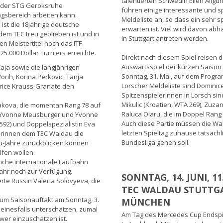
talentierten Schwedin Ellen Allgu
ch der STG Geroksruhe
führen einige interessante und 
ngsbereich arbeiten kann.
Meldeliste an, so dass ein sehr
ist die 18jährige deutsche
erwarten ist. Viel wird davon abh
 dem TEC treu geblieben ist und in
in Stuttgart antreten werden.
 Meistertitel noch das ITF-
25.000 Dollar Turniers erreichte.
Direkt nach diesem Spiel reisen 
Auswärtsspiel der kurzen Saison 
ja sowie die langjährigen
Sonntag, 31. Mai, auf dem Progr
rih, Korina Perkovic, Tanja
Lorscher Meldeliste sind Dominic
trice Krauss-Granate den
Spitzenspielerinnen in Lorsch sin
Mikulic (Kroatien, WTA 269), Zuz
niakova, die momentan Rang 78 auf
Raluca Olaru, die im Doppel Rang 
en Yvonne Meusburger und Yvonne
Auch diese Partie müssen die W
 592) und Doppelspezialistin Eva
letzten Spieltag zuhause tatsächl
lerinnen dem TEC Waldau die
Bundesliga gehen soll.
au-Jahre zurückblicken können
lfen wollen.
iche internationale Laufbahn
ahr noch zur Verfügung.
SONNTAG, 14. JUNI, 11
erte Russin Valeria Solovyeva, die
TEC WALDAU STUTTG
.
zum Saisonauftakt am Sonntag, 3.
MÜNCHEN
einesfalls unterschätzen, zumal
Am Tag des Mercedes Cup Endspie
wer einzuschätzen ist.