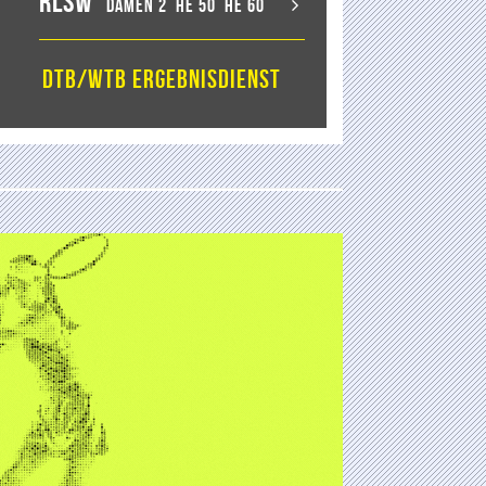
RLSW
Damen 2
He 50
He 60
DTB/WTB Ergebnisdienst