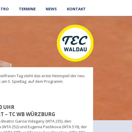
STRO
TERMINE
NEWS
KONTAKT
elfreien Tag steht das erste Heimspiel der neu
t am 5. Spieltag auf dem Programm.
00 UHR
T – TC WB WÜRZBURG
 Beatriz Garcia Vidagany (WTA 235), den
 (WTA 252) und Eugenia Pashkova (WTA 519), der