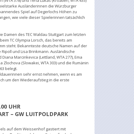
rin (WTA 378) und Tena Lukas (Kroatien, WTA 435)
spielstarke Ausländerinnen die Würzburger
 spannendes Spiel auf Degerlochs Höhen zu
ängen, wie viele dieser Spielerinnen tatsächlich
die Damen des TEC Waldau Stuttgart zum letzten
beim TC Olympia Lorsch, das bereits am
amm steht. Bekannteste deutsche Namen auf der
e Ripoll und Lisa Brinkmann. Ausländische
d Diana Marcinkevica (Lettland, WTA 277), Ema
ana Zlochova (Slowakei, WTA 303) und die Rumänin
63 belegt.
aldauerinnen sehr ernst nehmen, wenn es am
ich um den Wiederaufstieg in die erste
.00 UHR
ART – GW LUITPOLDPARK
ls auf dem Weissenhof gastiert mit