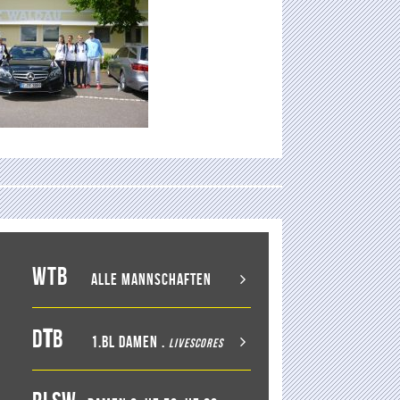
WTB
Alle Mannschaften
D
T
B
1.BL Damen
.
LiveScores