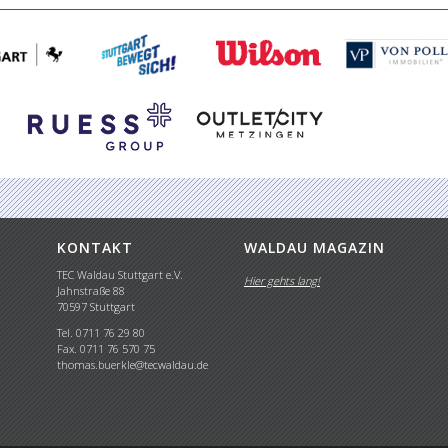
KONTAKT
WALDAU MAGAZIN
TEC Waldau Stuttgart e.V.
Hier gehts lang!
Jahnstraße 88
70597 Stuttgart
Tel. 0711 76 29 80
Fax. 0711 76 570 75
thomas.buerkle@tecwaldau.de