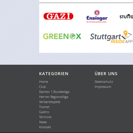
KATEGORIEN
ÜBER UNS
Home
Datenschutz
Club
Impressum
Damen 1.Bundesliga
Herren Regionalliga
Verbandsspiele
Trainer
Gastro
Termine
News
Kontakt