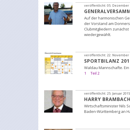
veröffentlicht:
05. Dezember 
GENERALVERSAMM
Auf der harmonischen Ge
der Vorstand am Donners
Clubmitgliedern zunächst 
wiedergewählt.
veröffentlicht:
22. November 
SPORTBILANZ 201
Waldau Mannschafte. Ein 
1
Teil 2
veröffentlicht:
25. Januar 2015
HARRY BRAMBACH
Wirtschaftsminister Nils 
Baden-Württemberg an H