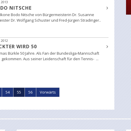
 2013
ODO NITSCHE
-Ikone Bodo Nitsche von Bürgermeisterin Dr. Susanne
ster Dr. Wolfgang Schuster und Fred-Jürgen Stradinger..
 2012
CKTER WIRD 50
mas Bürkle 50 Jahre. Als Fan der Bundesliga-Mannschaft
u gekommen. Aus seiner Leidenschaft für den Tennis- ...
54
55
56
Vorwärts