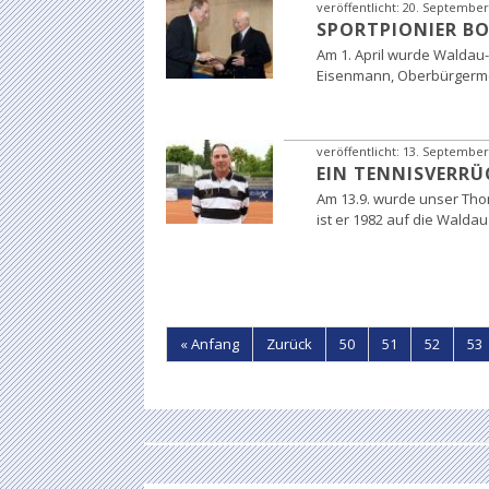
veröffentlicht:
20. September
SPORTPIONIER B
Am 1. April wurde Waldau
Eisenmann, Oberbürgermei
veröffentlicht:
13. September
EIN TENNISVERRÜ
Am 13.9. wurde unser Tho
ist er 1982 auf die Walda
« Anfang
Zurück
50
51
52
53