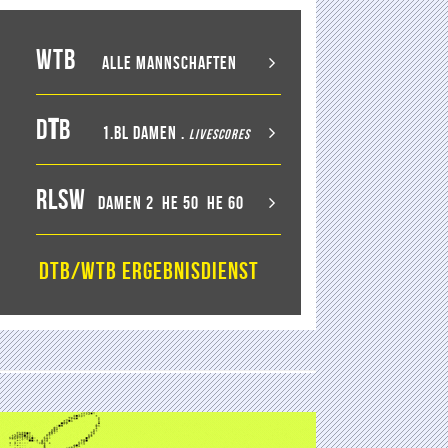
WTB
Alle Mannschaften
D
T
B
1.BL Damen
.
LiveScores
RLSW
Damen 2
He 50
He 60
DTB/WTB Ergebnisdienst