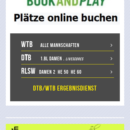
WTB
Alle Mannschaften
D
T
B
1.BL Damen
.
LiveScores
RLSW
Damen 2
He 50
He 60
DTB/WTB Ergebnisdienst