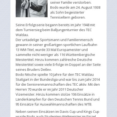
seiner Familie verstorben.
Bodo wurde am 24. August 1938
als Sohn begeisterter
Tenniseltern geboren.
Seine Erfolgsserie begann bereits im Jahr 1948 mit
dem Turniersieg beim Balljungenturnier des TEC
Waldau.
Der untadelige Sportsmann und Familienmensch
gewann in seiner großartigen sportlichen Laufbahn
13 WM-Titel, wurde 33 Mal Europameister und
sammelte nicht weniger als 116 Württembergische
Meistertitel. Hinzu kommen zahlreiche Deutsche
Meistertitel sowie viele Erfolge im Doppel an der Seite
seines Bruders Detlev.
Bodo Nitsche spielte 10 Jahre für den TEC Waldau
Stuttgart in der Bundesliga und war bis zum Jahr 2014
für die Seniorenmannschaften des TEC aktiv. Mit den
Herren 70 wurde er im Jahr 2011 Deutscher
Vizemeister. Hinzu kommen stolze 106 Einsätze in
Länderkämpfen für den Deutschen Tennis Bund und
95 Einsätze für Auswahlmannschaften des WTB.
Neben seinen Einsätzen im Davis Cup und Kings Cup
wurde Bodo auch Studenten-Weltmeister im Einzel