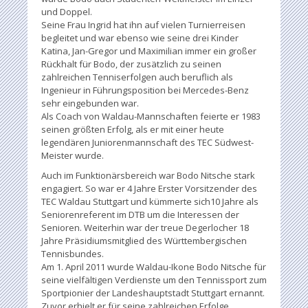
und Doppel.
Seine Frau Ingrid hat ihn auf vielen Turnierreisen
begleitet und war ebenso wie seine drei Kinder
Katina, Jan-Gregor und Maximilian immer ein großer
Rückhalt für Bodo, der zusätzlich zu seinen
zahlreichen Tenniserfolgen auch beruflich als
Ingenieur in Führungsposition bei Mercedes-Benz
sehr eingebunden war.
Als Coach von Waldau-Mannschaften feierte er 1983
seinen größten Erfolg, als er mit einer heute
legendären Juniorenmannschaft des TEC Südwest-
Meister wurde.
Auch im Funktionärsbereich war Bodo Nitsche stark
engagiert. So war er 4 Jahre Erster Vorsitzender des
TEC Waldau Stuttgart und kümmerte sich10 Jahre als
Seniorenreferent im DTB um die Interessen der
Senioren. Weiterhin war der treue Degerlocher 18
Jahre Präsidiumsmitglied des Württembergischen
Tennisbundes.
Am 1. April 2011 wurde Waldau-Ikone Bodo Nitsche für
seine vielfältigen Verdienste um den Tennissport zum
Sportpionier der Landeshauptstadt Stuttgart ernannt.
Zuvor erhielt er für seine zahlreichen Erfolge