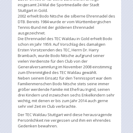
insgesamt 24 Mal die Sportmedaille der Stadt
Stuttgart in Gold.
2002 erhielt Bodo Nitsche die silberne Ehrennadel des
DTB. Bereits 1984 wurde er vom Württembergischen
Tennis-Bund mit der goldenen Ehrennadel
ausgezeichnet.
Die Ehrennadel des TEC Waldau in Gold erhielt Bodo
schon im Jahr 1959. Auf Vorschlag des damaligen
Ersten Vorsitzenden des TEC, Herrn Dr. Harry
Brambach, wurde Bodo Nitsche aufgrund seiner
vielen Verdienste für den Club von der
Generalversammlung im November 2008 einstimmig
zum Ehrenmitglied des TEC Waldau gewählt.
Neben seinem Einsatz für den Tennissport war dem
Familienmenschen Bodo Nitsche stets seine immer
größer werdende Familie mit Ehefrau Ingrid, seinen
drei Kindern und inzwischen sechs Enkelkindern sehr
wichtig, mit denen er bis zum Jahr 2014 auch gerne
sehr viel Zeit im Club verbrachte.
Der TEC Waldau Stuttgart wird diese herausragende
Persönlichkeit nie vergessen und ihm ein ehrendes
Gedenken bewahren.