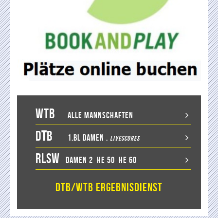
WTB
Alle Mannschaften
D
T
B
1.BL Damen
.
LiveScores
RLSW
Damen 2
He 50
He 60
DTB/WTB Ergebnisdienst