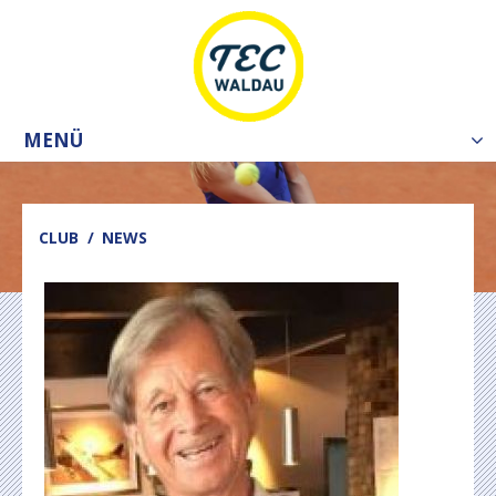
MENÜ
Tog
nav
CLUB
NEWS