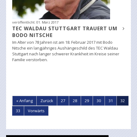
veröffentlicht:
01. März 2017
TEC WALDAU STUTTGART TRAUERT UM
BODO NITSCHE
Im Alter von 78 Jahren ist am 18. Februar 2017 mit Bodo
Nitsche ein langjähriges Aushängeschild des TEC Waldau
Stuttgart nach langer schwerer Krankheit im Kreise seiner
Familie verstorben.
« Anfang
Zurück
27
28
29
30
31
32
33
Vorwärts