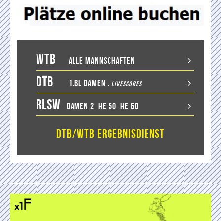
WTB
Alle Mannschaften
D
T
B
1.BL Damen
.
LiveScores
RLSW
Damen 2
He 50
He 60
DTB/WTB Ergebnisdienst