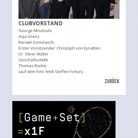
CLUBVORSTAND
George Moutoulis
Anja Grenz
Renate Dommasch
Erster Vorsitzender Christoph von Eynatten
Dr. Oliver Müller
Geschäftsstelle
Thomas Bürkle
(auf dem Foto fehlt Steffen Fortun)
ZURÜCK