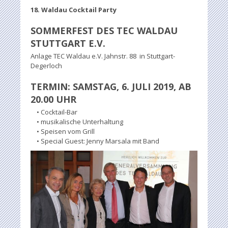
18. Waldau Cocktail Party
SOMMERFEST DES TEC WALDAU
STUTTGART E.V.
Anlage TEC Waldau e.V. Jahnstr. 88 in Stuttgart-
Degerloch
TERMIN: SAMSTAG, 6. JULI 2019, AB
20.00 UHR
• Cocktail-Bar
• musikalische Unterhaltung
• Speisen vom Grill
• Special Guest: Jenny Marsala mit Band