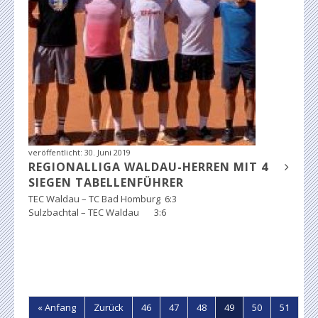
veröffentlicht:
30. Juni 2019
REGIONALLIGA WALDAU-HERREN MIT 4
SIEGEN TABELLENFÜHRER
TEC Waldau – TC Bad Homburg 6:3
Sulzbachtal – TEC Waldau 3:6
« Anfang
Zurück
46
47
48
49
50
51