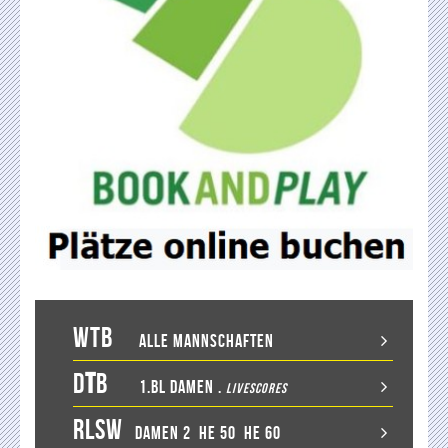
WTB
Alle Mannschaften
D
T
B
1.BL Damen
.
LiveScores
RLSW
Damen 2
He 50
He 60