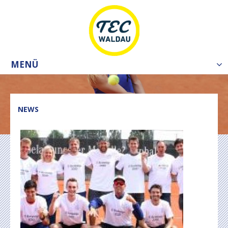
MENÜ
Tog
nav
NEWS