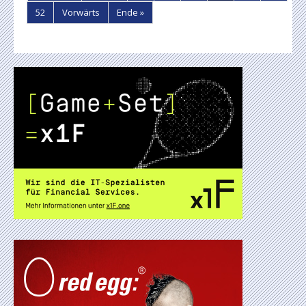
52
Vorwärts
Ende »