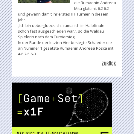
die Rumaenin Andreea
Mitu glatt mit 6:2 6:2
und gewann damit ihr erstes ITF Turnier in diesem
Jahr.
„Ich bin uebergluecklich, zumal ich im Halbfinale
schon fast ausgeschieden war.“, so die Waldau
Spielerin nach dem Turniersieg.
In der Runde der letzten Vier besiegte Schaeder die
an Nummer 1 gesetzte Rumaenin Andreea Rosca mit
4-6 7-5 6-3.
ZURÜCK