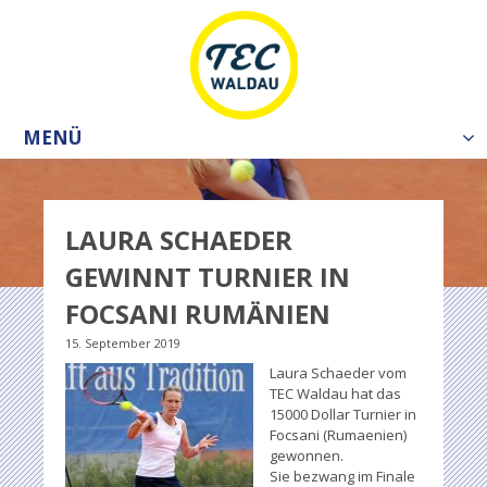
MENÜ
Tog
nav
LAURA SCHAEDER
GEWINNT TURNIER IN
FOCSANI RUMÄNIEN
15. September 2019
Laura Schaeder vom
TEC Waldau hat das
15000 Dollar Turnier in
Focsani (Rumaenien)
gewonnen.
Sie bezwang im Finale