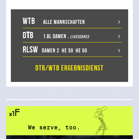
WTB
Alle Mannschaften
D
T
B
1.BL Damen
.
LiveScores
RLSW
Damen 2
He 50
He 60
DTB/WTB Ergebnisdienst