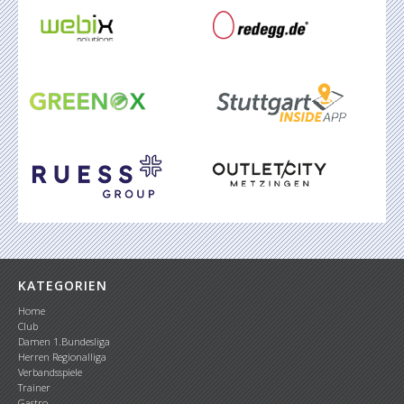
KATEGORIEN
Home
Club
Damen 1.Bundesliga
Herren Regionalliga
Verbandsspiele
Trainer
Gastro