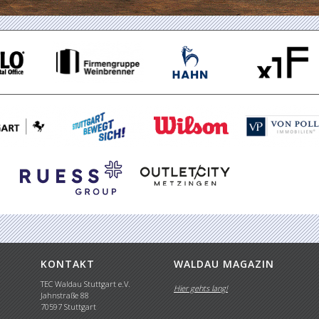
KONTAKT
WALDAU MAGAZIN
TEC Waldau Stuttgart e.V.
Hier gehts lang!
Jahnstraße 88
70597 Stuttgart