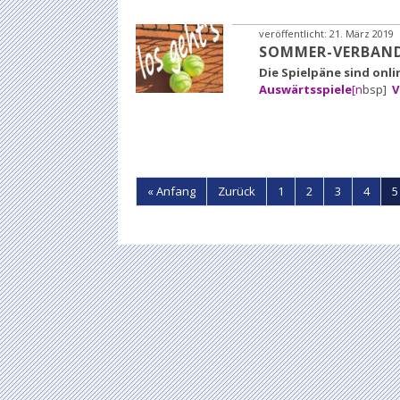
veröffentlicht:
21. März 2019
SOMMER-VERBAND
Die Spielpäne sind onl
Auswärtsspiele
[n
bsp]
V
« Anfang
Zurück
1
2
3
4
5