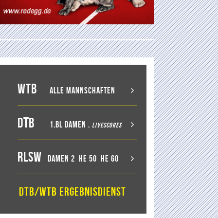
WTB
Alle Mannschaften
D
T
B
1.BL Damen
.
LiveScores
RLSW
Damen 2
He 50
He 60
DTB/WTB Ergebnisdienst