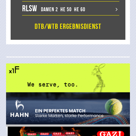
RLSW
Damen 2
He 50
He 60
DTB/WTB Ergebnisdienst