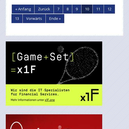
« Anfang
Zurück
7
8
9
10
11
12
13
Vorwärts
Ende »