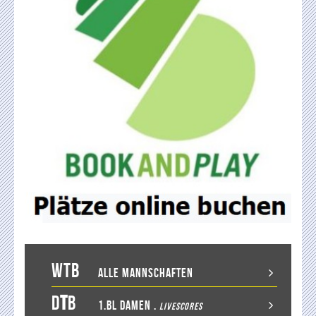
WTB
Alle Mannschaften
D
T
B
1.BL Damen
.
LiveScores