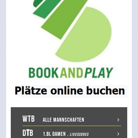
WTB
Alle Mannschaften
D
T
B
1.BL Damen
.
LiveScores