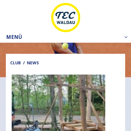
MENÜ
Tog
nav
CLUB
NEWS