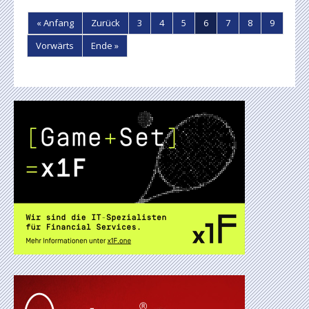
« Anfang
Zurück
3
4
5
6
7
8
9
Vorwärts
Ende »