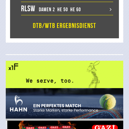
RLSW
Damen 2
He 50
He 60
DTB/WTB Ergebnisdienst