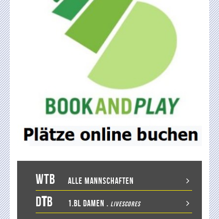
WTB
Alle Mannschaften
D
T
B
1.BL Damen
.
LiveScores