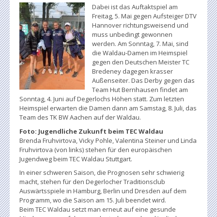
Dabei ist das Auftaktspiel am
Freitag, 5. Mai gegen Aufsteiger DTV
Hannover richtungsweisend und
muss unbedingt gewonnen
werden. Am Sonntag, 7. Mai, sind
die Waldau-Damen im Heimspiel
gegen den Deutschen Meister TC
Bredeney dagegen krasser
Außenseiter. Das Derby gegen das
Team Hut Bernhausen findet am
Sonntag, 4. Juni auf Degerlochs Höhen statt. Zum letzten
Heimspiel erwarten die Damen dann am Samstag, 8. Juli, das
Team des TK BW Aachen auf der Waldau.
Foto: Jugendliche Zukunft beim TEC Waldau
Brenda Fruhvirtova, Vicky Pohle, Valentina Steiner und Linda
Fruhvirtova (von links) stehen für den europäischen
Jugendweg beim TEC Waldau Stuttgart.
In einer schweren Saison, die Prognosen sehr schwierig
macht, stehen für den Degerlocher Traditionsclub
Auswärtsspiele in Hamburg, Berlin und Dresden auf dem
Programm, wo die Saison am 15. Juli beendet wird.
Beim TEC Waldau setzt man erneut auf eine gesunde