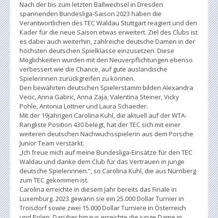
Nach der bis zum letzten Ballwechsel in Dresden
spannenden Bundesliga-Saison 2023 haben die
Verantwortlichen des TEC Waldau Stuttgart reagiert und den
Kader für die neue Saison etwas erweitert. Ziel des Clubs ist
es dabei auch weiterhin, zahlreiche deutsche Damen in der
höchsten deutschen Spielklasse einzusetzen. Diese
Möglichkeiten wurden mit den Neuverpflichtungen ebenso
verbessert wie die Chance, auf gute ausländische
Spielerinnen zurückgreifen zu können.
Den bewährten deutschen Spielerstamm bilden Alexandra
Vecic, Anna Gabric, Anna Zaja, Valentina Steiner, Vicky
Pohle, Antonia Lottner und Laura Schaeder.
Mit der 19jährigen Carolina Kuhl, die aktuell auf der WTA-
Rangliste Position 430 belegt, hat der TEC sich mit einer
weiteren deutschen Nachwuchsspielerin aus dem Porsche
Junior Team verstärkt.
„Ich freue mich auf meine Bundesliga-Einsätze für den TEC
Waldau und danke dem Club für das Vertrauen in junge
deutsche Spielerinnen.“, so Carolina Kuhl, die aus Nürnberg
zum TEC gekommen ist.
Carolina erreichte in diesem Jahr bereits das Finale in
Luxemburg. 2023 gewann sie ein 25.000 Dollar Turnier in
Troisdorf sowie zwei 15.000 Dollar Turniere in Österreich
und Polen. Darüber hinaus erreichte die junge Dame in