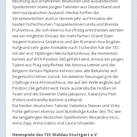
Mischung aus erfahrenen deutschen und ausländischen
Spielerinnen sowie jungen Talenten aus Deutschland und
dem europäischen Ausland. Hierbei hoffen die
Verantwortlichen auch in diesem Jahr auf Einsätze der
beiden tschechischen Topspielerinnen Linda und Brenda
Fruhvirtova, die sich ebenso kurzfristig entscheiden werden
wie ein möglicher Einsatz der mehrfachen Grand Slam
Siegerin Katerina Siniakova und der Rumänin Ana Bogdan.
Aufgrund sehr guter Kontakte nach Tschechin hat der TEC
mit der erst 16jährigen Nikola Bartunkova, die momentan
bereits auf WTA-Position 360 geführt wird, erneut ein junges
Talent aus Prag verpflichtet. Mit Antonia Lottner und der
Belgierin Kirsten Flipkens kehren zwei alte Bekannte auf
Degerlochs Höhen zurück. Ein weiterer Neuzugang ist die
27jährige Irina Khromacheva, die auf der Weltrangliste auf
Position 244 geführt wird. Feste ausländische Größen im
Team sind die Slowenin Dalila Jakupovic, Katarzyna Piter
(Polen) und Kamilla Bartone (Lettland).
Die beiden deutschen Talente Valentina Steiner und Vicky
Pohle gehören ebenso zum Bundesliga-Kader des TEC wie
die langjährigen deutschen Spielerinnen Alexandra Vecic,
Anna Zaja, Anna Gabric und Laura Schaeder.
Heimspiele des TEC Waldau Stuttgart e.V.