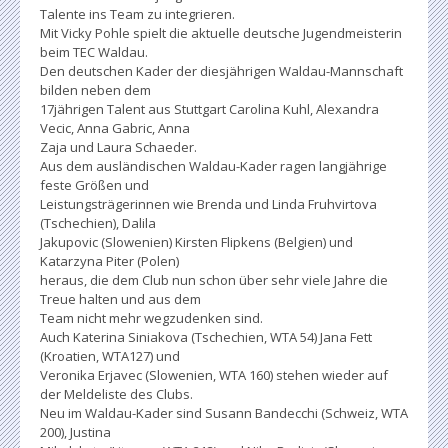
Talente ins Team zu integrieren.
Mit Vicky Pohle spielt die aktuelle deutsche Jugendmeisterin
beim TEC Waldau.
Den deutschen Kader der diesjährigen Waldau-Mannschaft
bilden neben dem
17jährigen Talent aus Stuttgart Carolina Kuhl, Alexandra
Vecic, Anna Gabric, Anna
Zaja und Laura Schaeder.
Aus dem ausländischen Waldau-Kader ragen langjährige
feste Größen und
Leistungsträgerinnen wie Brenda und Linda Fruhvirtova
(Tschechien), Dalila
Jakupovic (Slowenien) Kirsten Flipkens (Belgien) und
Katarzyna Piter (Polen)
heraus, die dem Club nun schon über sehr viele Jahre die
Treue halten und aus dem
Team nicht mehr wegzudenken sind.
Auch Katerina Siniakova (Tschechien, WTA 54) Jana Fett
(Kroatien, WTA127) und
Veronika Erjavec (Slowenien, WTA 160) stehen wieder auf
der Meldeliste des Clubs.
Neu im Waldau-Kader sind Susann Bandecchi (Schweiz, WTA
200), Justina