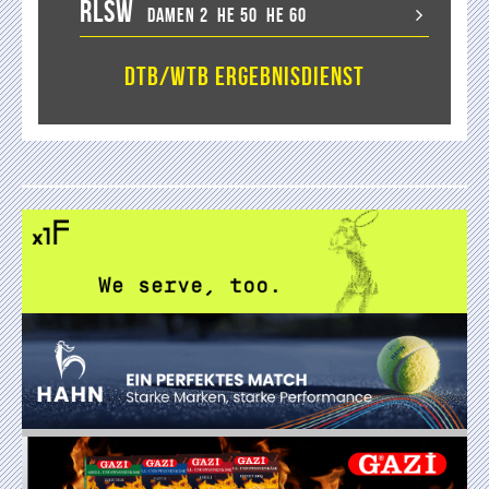
RLSW
Damen 2
He 50
He 60
DTB/WTB Ergebnisdienst