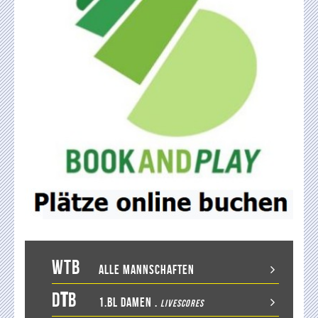
WTB
Alle Mannschaften
D
T
B
1.BL Damen
.
LiveScores