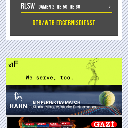
RLSW
Damen 2
He 50
He 60
DTB/WTB Ergebnisdienst