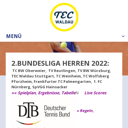
MENÜ
Tog
nav
2.BUNDESLIGA HERREN 2022:
TC BW Oberweier, TV Reutlingen, TV BW Würzburg,
TEC Waldau Stuttgart, TC Weinheim, TC Wolfsberg
Pforzheim, Frankfurter TC Palmengarten, 1. FC
Nürnberg, SpVGG Hainsacker
»» Spielplan, Ergebnisse, Tabelle
N
Live Scores
» Regeln,