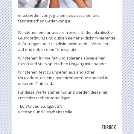
entschieden von jeglichem rassistischen und
faschistischen Gedankengut.
Wir stehen ein für unsere freiheitlich demokratische
Grundordnung und dulden keinerlei diskriminierende
Äußerungen oder ein diskriminierendes Verhalten
auf und neben dem Tennisplatz.
Wir stehen für Vielfalt und Toleranz sowie einen
fairen und stets sportlichen Umgang miteinander.
Wir stehen fest zu unseren ausländischen
Mitgliedern, die ein unverzichtbarer Bestandteil in
unserem Club sind.
Für diese Werte stehen wir und werden diese mit
Entschlossenheit verteidigen.
TEC Waldau Stuttgart e.V.
Vorstand und Geschäftsstelle
ZURÜCK