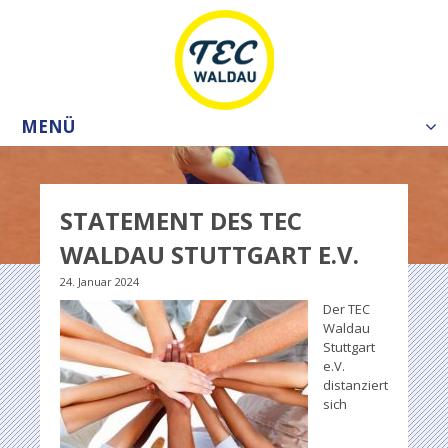
MENÜ
Tog
nav
STATEMENT DES TEC
WALDAU STUTTGART E.V.
24. Januar 2024
Der TEC
Waldau
Stuttgart
e.V.
distanziert
sich