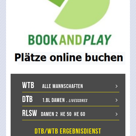
WTB
Alle Mannschaften
D
T
B
1.BL Damen
.
LiveScores
RLSW
Damen 2
He 50
He 60
DTB/WTB Ergebnisdienst