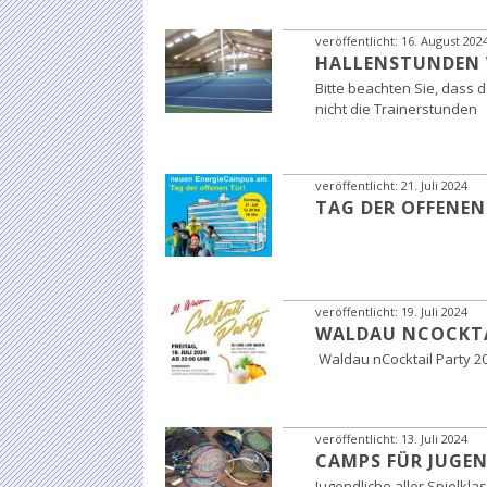
veröffentlicht:
16. August 202
HALLENSTUNDEN W
Bitte beachten Sie, dass 
nicht die Trainerstunden
veröffentlicht:
21. Juli 2024
TAG DER OFFENEN
veröffentlicht:
19. Juli 2024
WALDAU NCOCKTAIL
Waldau nCocktail Party 202
veröffentlicht:
13. Juli 2024
CAMPS FÜR JUGEN
Jugendliche aller Spielkla