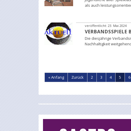
als auch leistungsorient
veröffentlicht:
23. Mai 2024
VERBANDSSPIELE 
Die diesjährige Verbands
Nachhaltigkeit weitgehen
« Anfang
Zurück
2
3
4
5
6