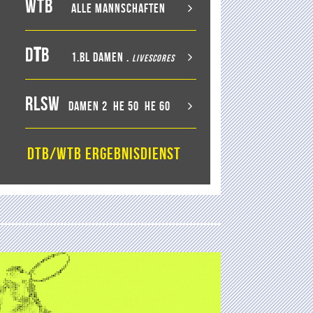
WTB
Alle Mannschaften
D
T
B
1.BL Damen
.
LiveScores
RLSW
Damen 2
He 50
He 60
DTB/WTB Ergebnisdienst