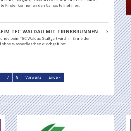
ierte Kinder können an den Camps teilnehmen.
BEIM TEC WALDAU MIT TRINKBRUNNEN
runde beim TEC Waldau Stuttgart wird im Sinne der
d ohne Wasserflaschen durchgeführt.
7
8
Vorwärts
Ende »