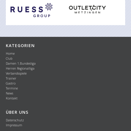
KATEGORIEN
Home
Club
Damen 1.Bundesliga
Herren Regionalliga
Verbandsspiele
Trainer
Gastro
Termine
News
Kontakt
ÜBER UNS
Datenschutz
Impressum