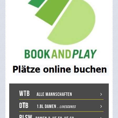
WTB
Alle Mannschaften
D
T
B
1.BL Damen
.
LiveScores
RLSW