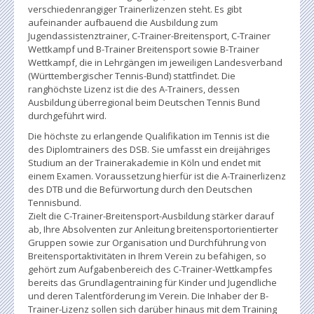
verschiedenrangiger Trainerlizenzen steht. Es gibt
aufeinander aufbauend die Ausbildung zum
Jugendassistenztrainer, C-Trainer-Breitensport, C-Trainer
Wettkampf und B-Trainer Breitensport sowie B-Trainer
Wettkampf, die in Lehrgängen im jeweiligen Landesverband
(Württembergischer Tennis-Bund) stattfindet. Die
ranghöchste Lizenz ist die des A-Trainers, dessen
Ausbildung überregional beim Deutschen Tennis Bund
durchgeführt wird.
Die höchste zu erlangende Qualifikation im Tennis ist die
des Diplomtrainers des DSB. Sie umfasst ein dreijähriges
Studium an der Trainerakademie in Köln und endet mit
einem Examen. Voraussetzung hierfür ist die A-Trainerlizenz
des DTB und die Befürwortung durch den Deutschen
Tennisbund.
Zielt die C-Trainer-Breitensport-Ausbildung stärker darauf
ab, Ihre Absolventen zur Anleitung breitensportorientierter
Gruppen sowie zur Organisation und Durchführung von
Breitensportaktivitäten in Ihrem Verein zu befähigen, so
gehört zum Aufgabenbereich des C-Trainer-Wettkampfes
bereits das Grundlagentraining für Kinder und Jugendliche
und deren Talentförderung im Verein. Die Inhaber der B-
Trainer-Lizenz sollen sich darüber hinaus mit dem Training