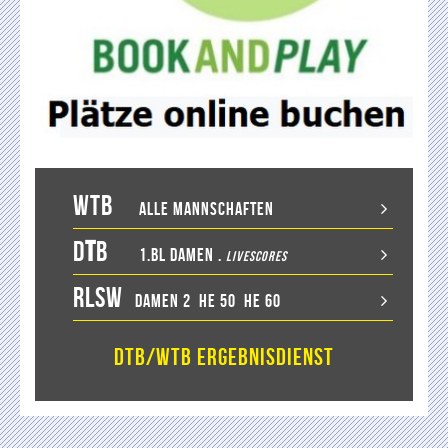
WTB
Alle Mannschaften
D
T
B
1.BL Damen
.
LiveScores
RLSW
Damen 2
He 50
He 60
DTB/WTB Ergebnisdienst