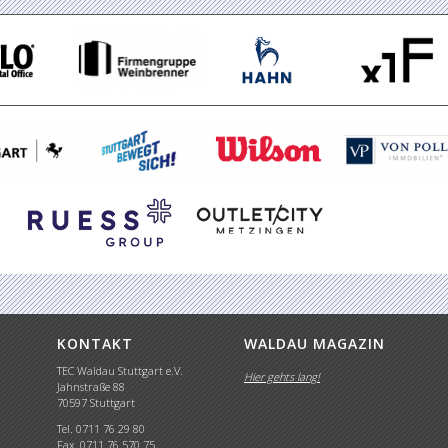
KONTAKT
WALDAU MAGAZIN
TEC Waldau Stuttgart e.V.
Hier gehts lang!
Jahnstraße 88
70597 Stuttgart
Tel. 0711 76 29 80
Fax. 0711 76 570 75