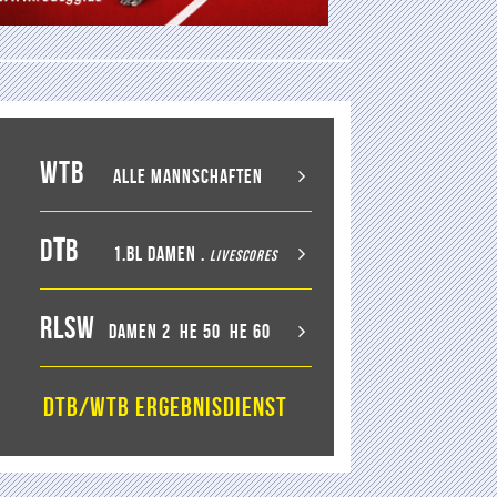
WTB
Alle Mannschaften
D
T
B
1.BL Damen
.
LiveScores
RLSW
Damen 2
He 50
He 60
DTB/WTB Ergebnisdienst