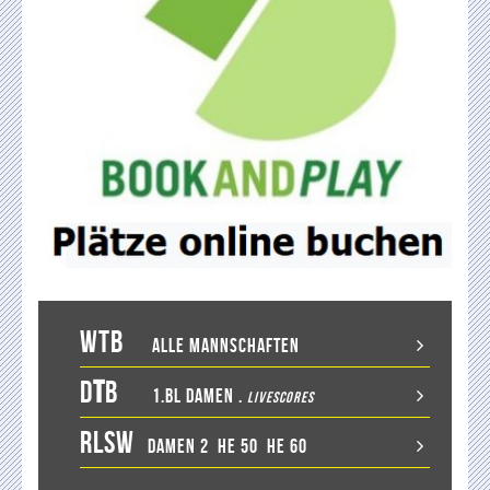
WTB
Alle Mannschaften
D
T
B
1.BL Damen
.
LiveScores
RLSW
Damen 2
He 50
He 60