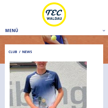
MENÜ
Tog
nav
CLUB
NEWS