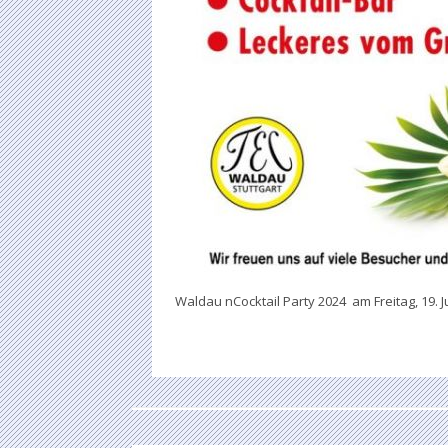
Waldau nCocktail Party 2024 am Freitag, 19. Ju