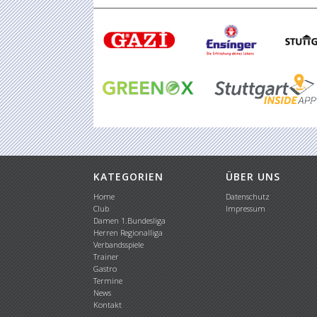
KATEGORIEN
ÜBER UNS
Home
Datenschutz
Club
Impressum
Damen 1.Bundesliga
Herren Regionalliga
Verbandsspiele
Trainer
Gastro
Termine
News
Kontakt