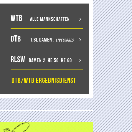
WTB
Alle Mannschaften
D
T
B
1.BL Damen
.
LiveScores
RLSW
Damen 2
He 50
He 60
DTB/WTB Ergebnisdienst