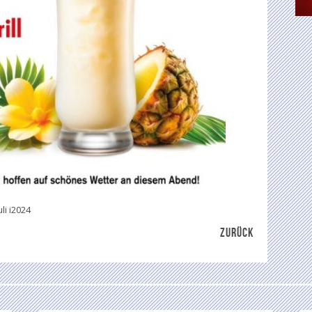
li i2024
ZURÜCK