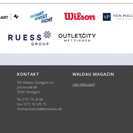
KONTAKT
WALDAU MAGAZIN
TEC Waldau Stuttgart e.V.
Hier gehts lang!
Jahnstraße 88
70597 Stuttgart
Tel. 0711 76 29 80
Fax. 0711 76 570 75
thomas.buerkle@tecwaldau.de