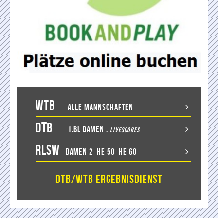
WTB
Alle Mannschaften
D
T
B
1.BL Damen
.
LiveScores
RLSW
Damen 2
He 50
He 60
DTB/WTB Ergebnisdienst