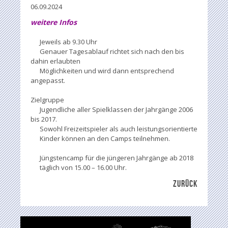
06.09.2024
weitere Infos
Jeweils ab 9.30 Uhr
Genauer Tagesablauf richtet sich nach den bis
dahin erlaubten
Möglichkeiten und wird dann entsprechend
angepasst.
Zielgruppe
Jugendliche aller Spielklassen der Jahrgänge 2006
bis 2017.
Sowohl Freizeitspieler als auch leistungsorientierte
Kinder können an den Camps teilnehmen.
Jüngstencamp für die jüngeren Jahrgänge ab 2018
täglich von 15.00 – 16.00 Uhr.
ZURÜCK