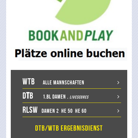
WTB
Alle Mannschaften
D
T
B
1.BL Damen
.
LiveScores
RLSW
Damen 2
He 50
He 60
DTB/WTB Ergebnisdienst