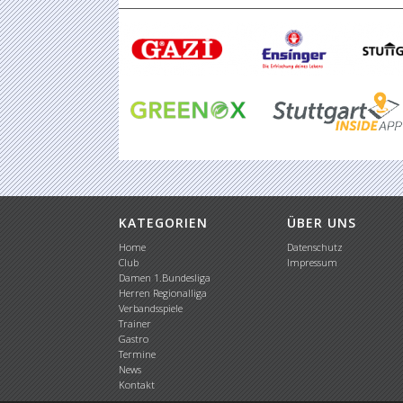
KATEGORIEN
ÜBER UNS
Home
Datenschutz
Club
Impressum
Damen 1.Bundesliga
Herren Regionalliga
Verbandsspiele
Trainer
Gastro
Termine
News
Kontakt