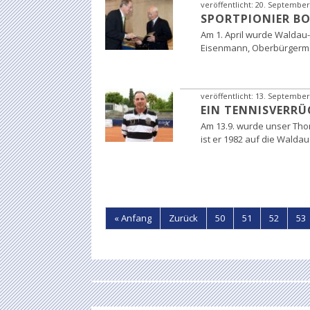
veröffentlicht:
20. September
SPORTPIONIER B
Am 1. April wurde Waldau
Eisenmann, Oberbürgermei
veröffentlicht:
13. September
EIN TENNISVERRÜ
Am 13.9. wurde unser Tho
ist er 1982 auf die Walda
« Anfang
Zurück
50
51
52
53