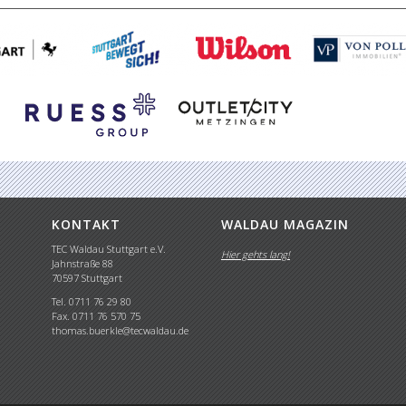
KONTAKT
WALDAU MAGAZIN
TEC Waldau Stuttgart e.V.
Hier gehts lang!
Jahnstraße 88
70597 Stuttgart
Tel. 0711 76 29 80
Fax. 0711 76 570 75
thomas.buerkle@tecwaldau.de