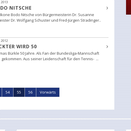
 2013
ODO NITSCHE
-Ikone Bodo Nitsche von Bürgermeisterin Dr. Susanne
ster Dr. Wolfgang Schuster und Fred-Jürgen Stradinger..
 2012
CKTER WIRD 50
mas Bürkle 50 Jahre. Als Fan der Bundesliga-Mannschaft
u gekommen. Aus seiner Leidenschaft für den Tennis- ...
54
55
56
Vorwärts