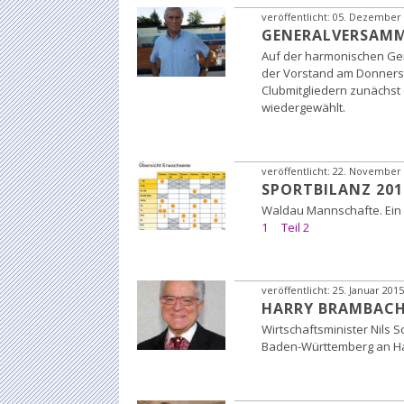
veröffentlicht:
05. Dezember 
GENERALVERSAMM
Auf der harmonischen Ge
der Vorstand am Donners
Clubmitgliedern zunächst 
wiedergewählt.
veröffentlicht:
22. November 
SPORTBILANZ 201
Waldau Mannschafte. Ein 
1
Teil 2
veröffentlicht:
25. Januar 2015
HARRY BRAMBACH
Wirtschaftsminister Nils 
Baden-Württemberg an H