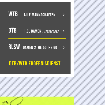
WTB
Alle Mannschaften
D
T
B
1.BL Damen
.
LiveScores
RLSW
Damen 2
He 50
He 60
DTB/WTB Ergebnisdienst