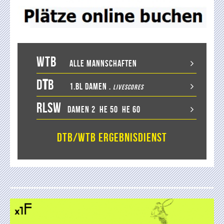
WTB
Alle Mannschaften
D
T
B
1.BL Damen
.
LiveScores
RLSW
Damen 2
He 50
He 60
DTB/WTB Ergebnisdienst