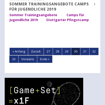
SOMMER TRAININGSANGEBOTE CAMPS
FÜR JUGENDLICHE 2019
Sommer Trainingsangebote
Camps für
Jugendliche 2019
Stuttgarter Pfingstcamp
« Anfang
Zurück
27
28
29
30
31
32
33
Vorwärts
Ende »