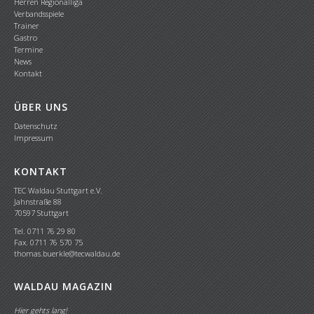
Herren Regionalliga
Verbandsspiele
Trainer
Gastro
Termine
News
Kontakt
ÜBER UNS
Datenschutz
Impressum
KONTAKT
TEC Waldau Stuttgart e.V.
Jahnstraße 88
70597 Stuttgart
Tel. 0711 76 29 80
Fax. 0711 76 570 75
thomas.buerkle@tecwaldau.de
WALDAU MAGAZIN
Hier gehts lang!