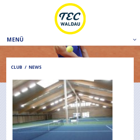
MENÜ
Tog
nav
CLUB
NEWS