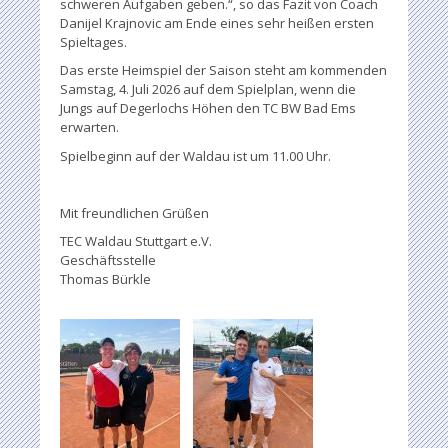
schweren Aufgaben geben.“, so das Fazit von Coach
Danijel Krajnovic am Ende eines sehr heißen ersten
Spieltages.
Das erste Heimspiel der Saison steht am kommenden
Samstag, 4. Juli 2026 auf dem Spielplan, wenn die
Jungs auf Degerlochs Höhen den TC BW Bad Ems
erwarten.
Spielbeginn auf der Waldau ist um 11.00 Uhr.
Mit freundlichen Grüßen
TEC Waldau Stuttgart e.V.
Geschäftsstelle
Thomas Bürkle