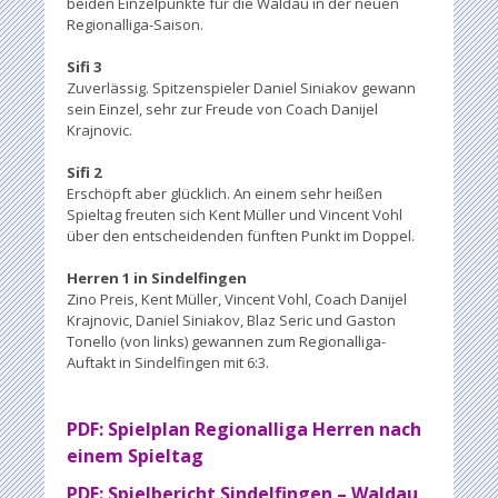
beiden Einzelpunkte für die Waldau in der neuen
Regionalliga-Saison.
Sifi 3
Zuverlässig. Spitzenspieler Daniel Siniakov gewann
sein Einzel, sehr zur Freude von Coach Danijel
Krajnovic.
Sifi 2
Erschöpft aber glücklich. An einem sehr heißen
Spieltag freuten sich Kent Müller und Vincent Vohl
über den entscheidenden fünften Punkt im Doppel.
Herren 1 in Sindelfingen
Zino Preis, Kent Müller, Vincent Vohl, Coach Danijel
Krajnovic, Daniel Siniakov, Blaz Seric und Gaston
Tonello (von links) gewannen zum Regionalliga-
Auftakt in Sindelfingen mit 6:3.
PDF: Spielplan Regionalliga Herren nach
einem Spieltag
PDF: Spielbericht Sindelfingen – Waldau