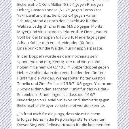
Eichenseher), Kent Müller (6:3 6:4 gegen Finnegan
Heber), Gaston Tonello (6:1 7:5 gegen Toros Eros
Yakincam) und Blaz Seric (6:2 6:4 gegen Aaron
Schudel) stand es nach den Einzeln 4:2 für die
Waldau. Lediglich Zino Preis (4:6 2:6 gegen Moritz
Mayer) und Vincent Vohl verloren ihre Einzel, wobei
Vohl bei der knappen 6:4 3:6 8:10 Niederlage gegen
Adrian Kohler den entscheidenden fünften
Einzelpunkt für die Waldau nur knapp verpasste.
In den Doppeln wurde es dann nochmals sehr
spannend und eng. Kent Müller und Vincent Vohl
holten mit einem 6:4 6:7 10:3 im Spitzendoppel gegen
Heber / Kohler dann den entscheidenden fünften
Punkt für die Waldau. Wenig später holten Gaston
Tonello und Zino Preis mit 7:5 5:7 10:3 gegen Yakincam
/ Schudel dann den sechsten Punkt für das Waldau-
Ensemble in Sindelfingen, so dass die 4:6 6:7
Niederlage von Daniel Siniakov und Blaz Seric gegen
Eichenseher / Mayer verschmerzt werden konnte.
„Es freut mich für die Jungs, dass sie mit diesem
Erfolgserlebnis in die Regionalliga starten konnten.
Dieser Sieg wird Selbstvertrauen für die kommenden