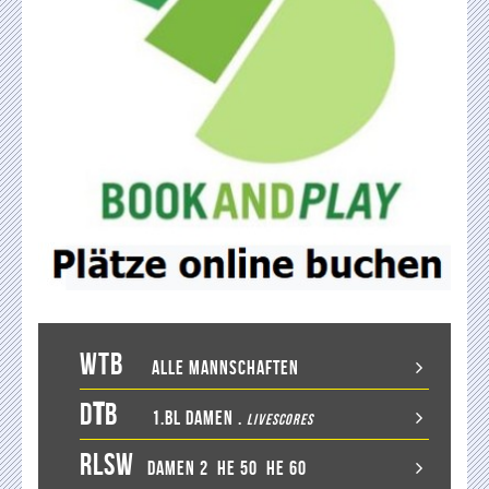
WTB
Alle Mannschaften
D
T
B
1.BL Damen
.
LiveScores
RLSW
Damen 2
He 50
He 60