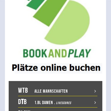
WTB
Alle Mannschaften
D
T
B
1.BL Damen
.
LiveScores