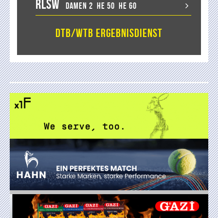
RLSW
Damen 2
He 50
He 60
DTB/WTB Ergebnisdienst