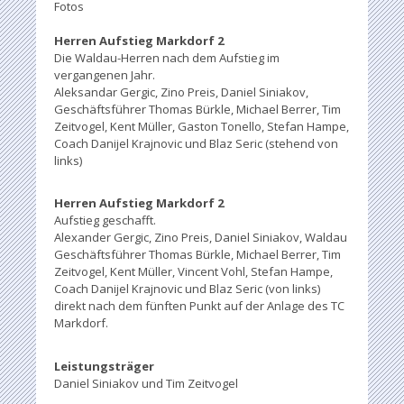
Fotos
Herren Aufstieg Markdorf 2
Die Waldau-Herren nach dem Aufstieg im
vergangenen Jahr.
Aleksandar Gergic, Zino Preis, Daniel Siniakov,
Geschäftsführer Thomas Bürkle, Michael Berrer, Tim
Zeitvogel, Kent Müller, Gaston Tonello, Stefan Hampe,
Coach Danijel Krajnovic und Blaz Seric (stehend von
links)
Herren Aufstieg Markdorf 2
Aufstieg geschafft.
Alexander Gergic, Zino Preis, Daniel Siniakov, Waldau
Geschäftsführer Thomas Bürkle, Michael Berrer, Tim
Zeitvogel, Kent Müller, Vincent Vohl, Stefan Hampe,
Coach Danijel Krajnovic und Blaz Seric (von links)
direkt nach dem fünften Punkt auf der Anlage des TC
Markdorf.
Leistungsträger
Daniel Siniakov und Tim Zeitvogel