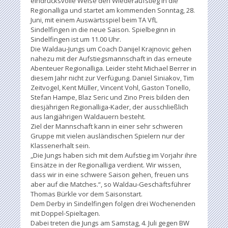
eindrucksvolle Weise den Wiederaufstieg in die
Regionalliga und startet am kommenden Sonntag, 28.
Juni, mit einem Auswärtsspiel beim TA VfL
Sindelfingen in die neue Saison. Spielbeginn in
Sindelfingen ist um 11.00 Uhr.
Die Waldau-Jungs um Coach Danijel Krajnovic gehen
nahezu mit der Aufstiegsmannschaft in das erneute
Abenteuer Regionalliga. Leider steht Michael Berrer in
diesem Jahr nicht zur Verfügung. Daniel Siniakov, Tim
Zeitvogel, Kent Müller, Vincent Vohl, Gaston Tonello,
Stefan Hampe, Blaz Seric und Zino Preis bilden den
diesjährigen Regionalliga-Kader, der ausschließlich
aus langjährigen Waldauern besteht.
Ziel der Mannschaft kann in einer sehr schweren
Gruppe mit vielen ausländischen Spielern nur der
Klassenerhalt sein.
„Die Jungs haben sich mit dem Aufstieg im Vorjahr ihre
Einsätze in der Regionalliga verdient. Wir wissen,
dass wir in eine schwere Saison gehen, freuen uns
aber auf die Matches.“, so Waldau-Geschäftsführer
Thomas Bürkle vor dem Saisonstart.
Dem Derby in Sindelfingen folgen drei Wochenenden
mit Doppel-Spieltagen.
Dabei treten die Jungs am Samstag, 4. Juli gegen BW