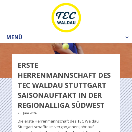
MENÜ
Tog
nav
ERSTE
HERRENMANNSCHAFT DES
TEC WALDAU STUTTGART
SAISONAUFTAKT IN DER
REGIONALLIGA SÜDWEST
25. Juni 2026
Die erste Herrenmannschaft des TEC Waldau
Stuttgart schaffte im vergangenen Jahr auf