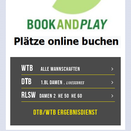
WTB
Alle Mannschaften
D
T
B
1.BL Damen
.
LiveScores
RLSW
Damen 2
He 50
He 60
DTB/WTB Ergebnisdienst