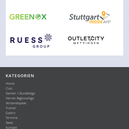
KATEGORIEN
Home
Club
Damen 1.Bundesliga
Herren Regionalliga
Verbandsspiele
Trainer
Gastro
Termine
News
Kontakt