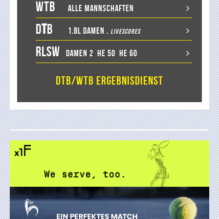
WTB
Alle Mannschaften
D
T
B
1.BL Damen
.
LiveScores
RLSW
Damen 2
He 50
He 60
DTB/WTB Ergebnisdienst