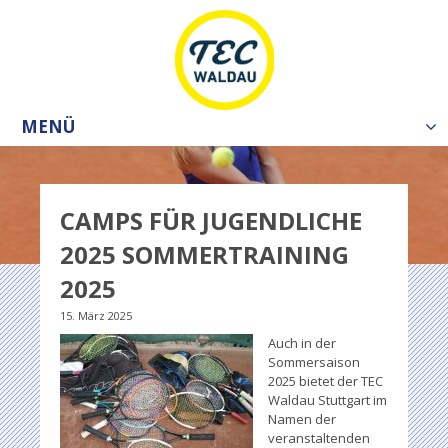
MENÜ
Tog
nav
CAMPS FÜR JUGENDLICHE
2025 SOMMERTRAINING
2025
15. März 2025
Auch in der
Sommersaison
2025 bietet der TEC
Waldau Stuttgart im
Namen der
veranstaltenden