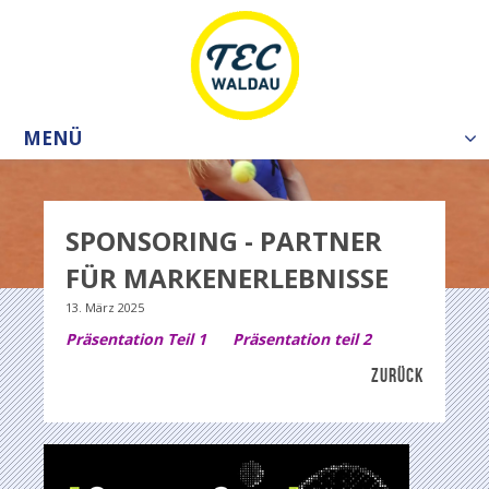
MENÜ
Tog
nav
SPONSORING - PARTNER
FÜR MARKENERLEBNISSE
13. März 2025
Präsentation Teil 1
Präsentation teil 2
ZURÜCK