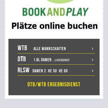
WTB
Alle Mannschaften
D
T
B
1.BL Damen
.
LiveScores
RLSW
Damen 2
He 50
He 60
DTB/WTB Ergebnisdienst