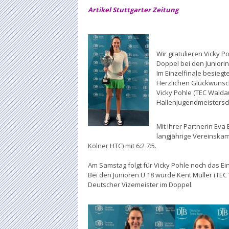
Artikel Stuttgarter Zeitung
Wir gratulieren Vicky 
Doppel bei den Juniori
Im Einzelfinale besiegt
Herzlichen Glückwunsc
Vicky Pohle (TEC Walda
Hallenjugendmeistersch
Mit ihrer Partnerin Ev
langjährige Vereinskame
Kölner HTC) mit 6:2 7:5.
Am Samstag folgt für Vicky Pohle noch das E
Bei den Junioren U 18 wurde Kent Müller (TEC 
Deutscher Vizemeister im Doppel.