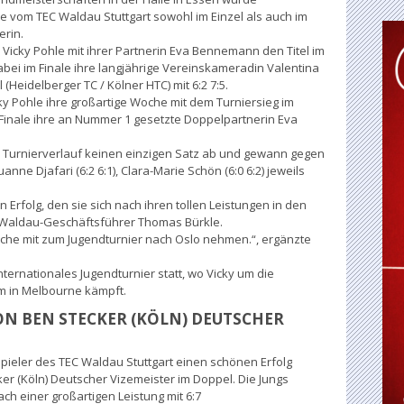
le vom TEC Waldau Stuttgart sowohl im Einzel als auch im
erin.
h Vicky Pohle mit ihrer Partnerin Eva Bennemann den Titel im
bei im Finale ihre langjährige Vereinskameradin Valentina
 (Heidelberger TC / Kölner HTC) mit 6:2 7:5.
y Pohle ihre großartige Woche mit dem Turniersieg im
 Finale ihre an Nummer 1 gesetzte Doppelpartnerin Eva
 Turnierverlauf keinen einzigen Satz ab und gewann gegen
Louanne Djafari (6:2 6:1), Clara-Marie Schön (6:0 6:2) jeweils
 Erfolg, den sie sich nach ihren tollen Leistungen in den
o Waldau-Geschäftsführer Thomas Bürkle.
che mit zum Jugendturnier nach Oslo nehmen.“, ergänzte
ternationales Jugendturnier statt, wo Vicky um die
m in Melbourne kämpft.
ON BEN STECKER (KÖLN) DEUTSCHER
Spieler des TEC Waldau Stuttgart einen schönen Erfolg
ker (Köln) Deutscher Vizemeister im Doppel. Die Jungs
ach einer großartigen Leistung mit 6:7