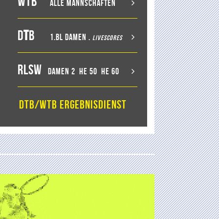
WTB
Alle Mannschaften
D
T
B
1.BL Damen
.
LiveScores
RLSW
Damen 2
He 50
He 60
DTB/WTB Ergebnisdienst