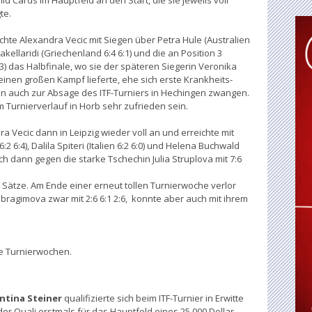
ild Cards im Hauptfeld an den Start, die sie jeweils voll
te.
ichte Alexandra Vecic mit Siegen über Petra Hule (Australien
akellaridi (Griechenland 6:4 6:1) und die an Position 3
3) das Halbfinale, wo sie der späteren Siegerin Veronika
 einen großen Kampf lieferte, ehe sich erste Krankheits-
n auch zur Absage des ITF-Turniers in Hechingen zwangen.
 Turnierverlauf in Horb sehr zufrieden sein.
 Vecic dann in Leipzig wieder voll an und erreichte mit
6:4), Dalila Spiteri (Italien 6:2 6:0) und Helena Buchwald
ich dann gegen die starke Tschechin Julia Struplova mit 7:6
i Sätze. Am Ende einer erneut tollen Turnierwoche verlor
Ibragimova zwar mit 2:6 6:1 2:6, konnte aber auch mit ihrem
te Turnierwochen.
ntina Steiner
qualifizierte sich beim ITF-Turnier in Erwitte
 der Quali erstmals für das Hauptfeld eines 25.000 Dollar