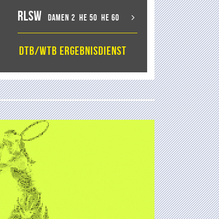
RLSW
Damen 2
He 50
He 60
DTB/WTB Ergebnisdienst