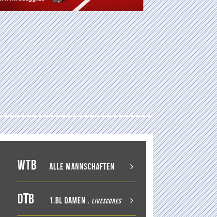
WTB
Alle Mannschaften
D
T
B
1.BL Damen
.
LiveScores