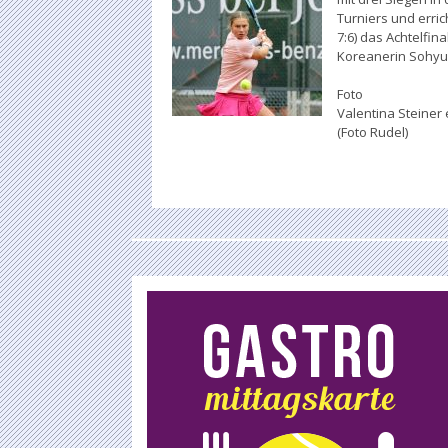
Turniers und erri
7:6) das Achtelfin
Koreanerin Sohyun
Foto
Valentina Steiner e
(Foto Rudel)