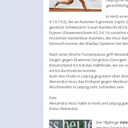
Leipzig mit W
gerechtfertig
In Horb erre
6:1 6:7 6:2), die an Nummer 6 gesetzte Sapfo S
gesetzte Schweizerin Susan Bandecchi (6:3 6:
Erjavec (Slowenien) beim 6:2 2:6 1:6 zunächst
Anzeichen bemerkbar machten, die Vecic dan
Dennoch konnte die Waldau-Spielerin mit dem
Nach einer Woche Turnierpause griff Alexandra
Siegen gegen Ekaterine Gorgodze (Georgien 6:2 
(Deutschland 6:3 6:4) das Halbfinale, wo sie s
4:6 6:0 durchsetzen konnte.
Auch das Finale in Leipzig ging dann über dre
Alexandra Vecic das Endspiel gegen Alevtina 
Abschneiden in Leipzig sehr zufrieden sein.
Foto
Alexandra Vecic hatte in Horb und Leipzig gu
(Fotos Reinecke)
Die 18jährige
Vale
mit drei Siegen in