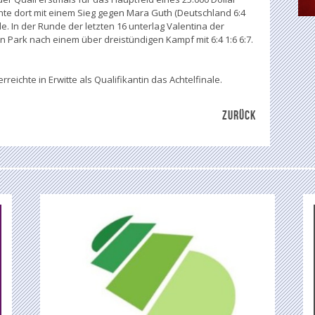
chte dort mit einem Sieg gegen Mara Guth (Deutschland 6:4
ale. In der Runde der letzten 16 unterlag Valentina der
 Park nach einem über dreistündigen Kampf mit 6:4 1:6 6:7.
rreichte in Erwitte als Qualifikantin das Achtelfinale.
ZURÜCK