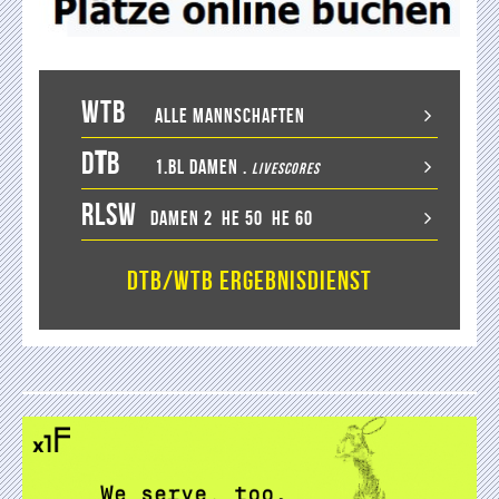
WTB
Alle Mannschaften
D
T
B
1.BL Damen
.
LiveScores
RLSW
Damen 2
He 50
He 60
DTB/WTB Ergebnisdienst