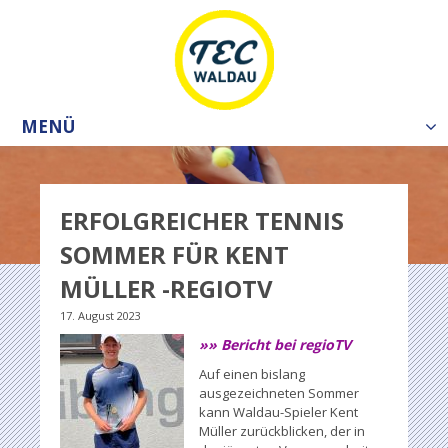
MENÜ
Tog
nav
ERFOLGREICHER TENNIS
SOMMER FÜR KENT
MÜLLER -REGIOTV
17. August 2023
»» Bericht bei regioTV
Auf einen bislang
ausgezeichneten Sommer
kann Waldau-Spieler Kent
Müller zurückblicken, der in