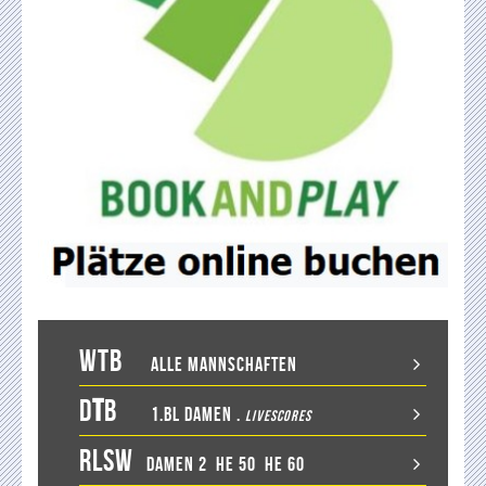
WTB
Alle Mannschaften
D
T
B
1.BL Damen
.
LiveScores
RLSW
Damen 2
He 50
He 60