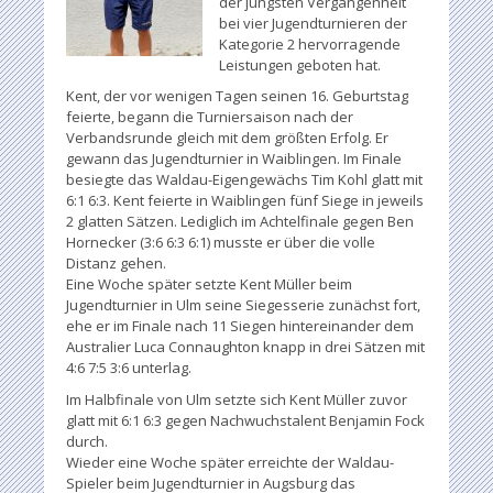
der jüngsten Vergangenheit
bei vier Jugendturnieren der
Kategorie 2 hervorragende
Leistungen geboten hat.
Kent, der vor wenigen Tagen seinen 16. Geburtstag
feierte, begann die Turniersaison nach der
Verbandsrunde gleich mit dem größten Erfolg. Er
gewann das Jugendturnier in Waiblingen. Im Finale
besiegte das Waldau-Eigengewächs Tim Kohl glatt mit
6:1 6:3. Kent feierte in Waiblingen fünf Siege in jeweils
2 glatten Sätzen. Lediglich im Achtelfinale gegen Ben
Hornecker (3:6 6:3 6:1) musste er über die volle
Distanz gehen.
Eine Woche später setzte Kent Müller beim
Jugendturnier in Ulm seine Siegesserie zunächst fort,
ehe er im Finale nach 11 Siegen hintereinander dem
Australier Luca Connaughton knapp in drei Sätzen mit
4:6 7:5 3:6 unterlag.
Im Halbfinale von Ulm setzte sich Kent Müller zuvor
glatt mit 6:1 6:3 gegen Nachwuchstalent Benjamin Fock
durch.
Wieder eine Woche später erreichte der Waldau-
Spieler beim Jugendturnier in Augsburg das