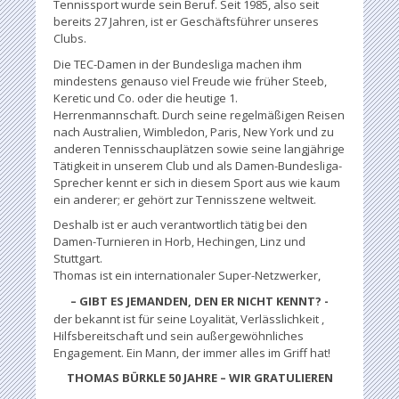
Tennissport wurde sein Beruf. Seit 1985, also seit
bereits 27 Jahren, ist er Geschäftsführer unseres
Clubs.
Die TEC-Damen in der Bundesliga machen ihm
mindestens genauso viel Freude wie früher Steeb,
Keretic und Co. oder die heutige 1.
Herrenmannschaft. Durch seine regelmäßigen Reisen
nach Australien, Wimbledon, Paris, New York und zu
anderen Tennisschauplätzen sowie seine langjährige
Tätigkeit in unserem Club und als Damen-Bundesliga-
Sprecher kennt er sich in diesem Sport aus wie kaum
ein anderer; er gehört zur Tennisszene weltweit.
Deshalb ist er auch verantwortlich tätig bei den
Damen-Turnieren in Horb, Hechingen, Linz und
Stuttgart.
Thomas ist ein internationaler Super-Netzwerker,
– GIBT ES JEMANDEN, DEN ER NICHT KENNT? -
der bekannt ist für seine Loyalität, Verlässlichkeit ,
Hilfsbereitschaft und sein außergewöhnliches
Engagement. Ein Mann, der immer alles im Griff hat!
THOMAS BÜRKLE 50 JAHRE – WIR GRATULIEREN