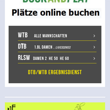
WTB
Alle Mannschaften
D
T
B
1.BL Damen
.
LiveScores
RLSW
Damen 2
He 50
He 60
DTB/WTB Ergebnisdienst