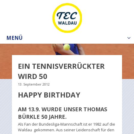
MENÜ
Tog
nav
EIN TENNISVERRÜCKTER
WIRD 50
13. September 2012
HAPPY BIRTHDAY
AM 13.9. WURDE UNSER THOMAS
BÜRKLE 50 JAHRE.
Als Fan der Bundesliga-Mannschaft ist er 1982 auf die
Waldau gekommen. Aus seiner Leidenschaft für den