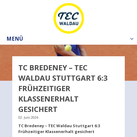
MENÜ
Tog
nav
TC BREDENEY – TEC
WALDAU STUTTGART 6:3
FRÜHZEITIGER
KLASSENERHALT
GESICHERT
02. Juni 2026
TC Bredeney – TEC Waldau Stuttgart 6:3
Frühzeitiger Klassenerhalt gesichert