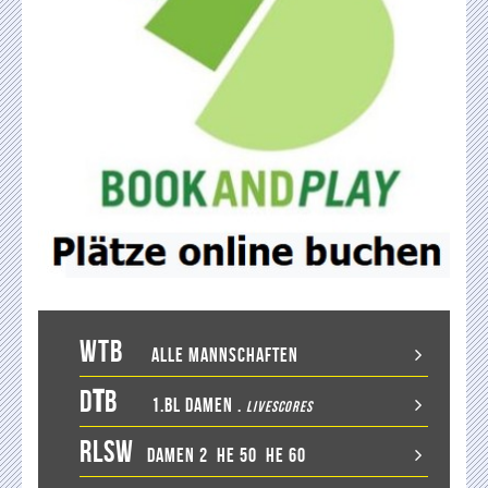
WTB
Alle Mannschaften
D
T
B
1.BL Damen
.
LiveScores
RLSW
Damen 2
He 50
He 60