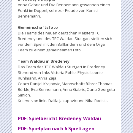
Anna Gabric und Eva Bennemann gewannen einen
Punkt im Doppel, sehr zur Freude von Konsti
Bennemann.
Gemeinschaftsfoto
Die Teams des neuen deutschen Meisters TC
Bredeney und des TEC Waldau Stuttgart stellten sich
vor dem Spiel mit den Ballkindern und dem Orga
Team zu einem gemeinsamen Foto.
Team Waldau in Bredeney
Das Team des TEC Waldau Stuttgart in Bredeney.
Stehend von links Victoria Pohle, Physio Leonie
Rühlmann, Anna Zaja,
Coach Danijel Krajnovic, Mannschaftsführer Thomas
Bürkle, Eva Bennemann, Anna Gabric, Oana Georgeta
Simion.
Kniend von links Dalila Jakupovic und Nika Radisic.
PDF: Spielbericht
Bredeney-Waldau
PDF: Spielplan nach 6 Spieltagen