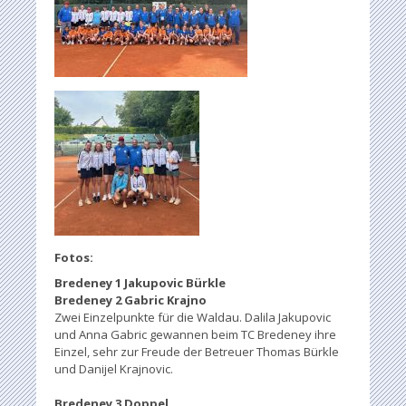
Fotos:
Bredeney 1 Jakupovic Bürkle
Bredeney 2 Gabric Krajno
Zwei Einzelpunkte für die Waldau. Dalila Jakupovic
und Anna Gabric gewannen beim TC Bredeney ihre
Einzel, sehr zur Freude der Betreuer Thomas Bürkle
und Danijel Krajnovic.
Bredeney 3 Doppel