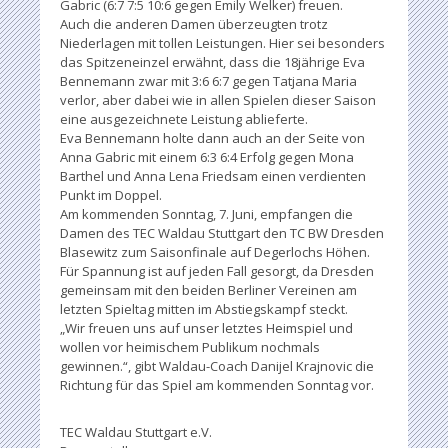
Gabric (6:7 7:5 10:6 gegen Emily Welker) freuen.
Auch die anderen Damen überzeugten trotz
Niederlagen mit tollen Leistungen. Hier sei besonders
das Spitzeneinzel erwähnt, dass die 18jährige Eva
Bennemann zwar mit 3:6 6:7 gegen Tatjana Maria
verlor, aber dabei wie in allen Spielen dieser Saison
eine ausgezeichnete Leistung ablieferte.
Eva Bennemann holte dann auch an der Seite von
Anna Gabric mit einem 6:3 6:4 Erfolg gegen Mona
Barthel und Anna Lena Friedsam einen verdienten
Punkt im Doppel.
Am kommenden Sonntag, 7. Juni, empfangen die
Damen des TEC Waldau Stuttgart den TC BW Dresden
Blasewitz zum Saisonfinale auf Degerlochs Höhen.
Für Spannung ist auf jeden Fall gesorgt, da Dresden
gemeinsam mit den beiden Berliner Vereinen am
letzten Spieltag mitten im Abstiegskampf steckt.
„Wir freuen uns auf unser letztes Heimspiel und
wollen vor heimischem Publikum nochmals
gewinnen.“, gibt Waldau-Coach Danijel Krajnovic die
Richtung für das Spiel am kommenden Sonntag vor.
TEC Waldau Stuttgart e.V.