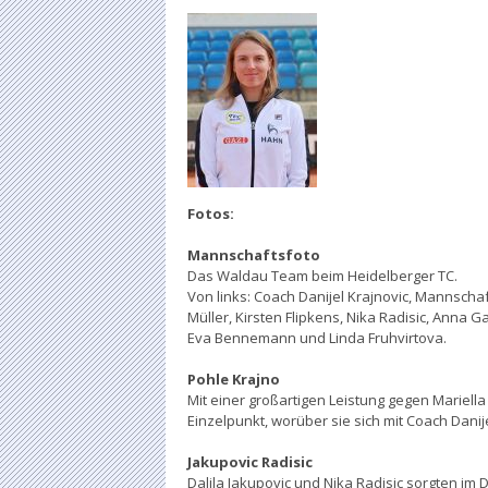
Fotos:
Mannschaftsfoto
Das Waldau Team beim Heidelberger TC.
Von links: Coach Danijel Krajnovic, Mannschaf
Müller, Kirsten Flipkens, Nika Radisic, Anna G
Eva Bennemann und Linda Fruhvirtova.
Pohle Krajno
Mit einer großartigen Leistung gegen Mariella
Einzelpunkt, worüber sie sich mit Coach Danij
Jakupovic Radisic
Dalila Jakupovic und Nika Radisic sorgten im D