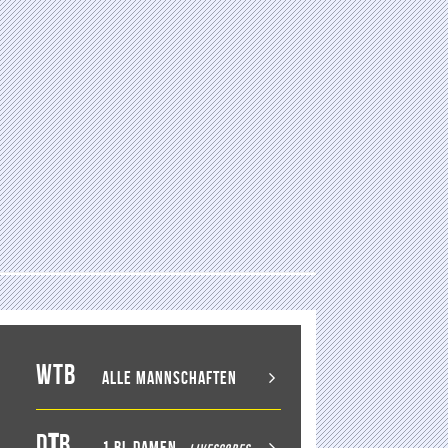
WTB
Alle Mannschaften
D
T
B