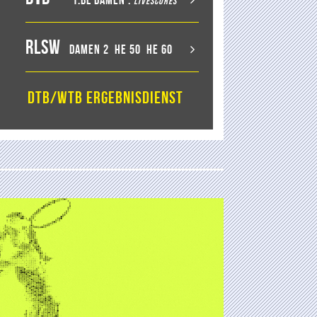
1.BL Damen
.
LiveScores
RLSW
Damen 2
He 50
He 60
DTB/WTB Ergebnisdienst