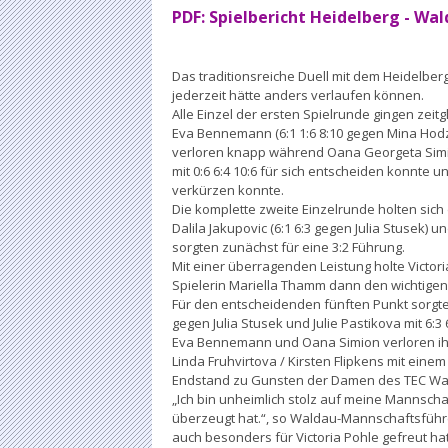
PDF: Spielbericht Heidelberg - Wa
Das traditionsreiche Duell mit dem Heidelber
jederzeit hätte anders verlaufen können.
Alle Einzel der ersten Spielrunde gingen zeitg
Eva Bennemann (6:1 1:6 8:10 gegen Mina Hodzic
verloren knapp während Oana Georgeta Simion
mit 0:6 6:4 10:6 für sich entscheiden konnte
verkürzen konnte.
Die komplette zweite Einzelrunde holten sic
Dalila Jakupovic (6:1 6:3 gegen Julia Stusek) 
sorgten zunächst für eine 3:2 Führung.
Mit einer überragenden Leistung holte Victoria
Spielerin Mariella Thamm dann den wichtigen P
Für den entscheidenden fünften Punkt sorgte
gegen Julia Stusek und Julie Pastikova mit 6:3 
Eva Bennemann und Oana Simion verloren ihr
Linda Fruhvirtova / Kirsten Flipkens mit einem 
Endstand zu Gunsten der Damen des TEC Wald
„Ich bin unheimlich stolz auf meine Mannscha
überzeugt hat.“, so Waldau-Mannschaftsführ
auch besonders für Victoria Pohle gefreut hat,