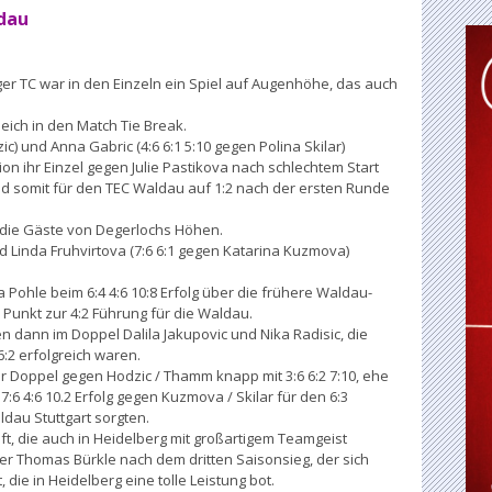
ldau
ger TC war in den Einzeln ein Spiel auf Augenhöhe, das auch
leich in den Match Tie Break.
) und Anna Gabric (4:6 6:1 5:10 gegen Polina Skilar)
 ihr Einzel gegen Julie Pastikova nach schlechtem Start
 und somit für den TEC Waldau auf 1:2 nach der ersten Runde
h die Gäste von Degerlochs Höhen.
und Linda Fruhvirtova (7:6 6:1 gegen Katarina Kuzmova)
 Pohle beim 6:4 4:6 10:8 Erfolg über die frühere Waldau-
unkt zur 4:2 Führung für die Waldau.
n dann im Doppel Dalila Jakupovic und Nika Radisic, die
6:2 erfolgreich waren.
 Doppel gegen Hodzic / Thamm knapp mit 3:6 6:2 7:10, ehe
7:6 4:6 10.2 Erfolg gegen Kuzmova / Skilar für den 6:3
au Stuttgart sorgten.
ft, die auch in Heidelberg mit großartigem Teamgeist
er Thomas Bürkle nach dem dritten Saisonsieg, der sich
 die in Heidelberg eine tolle Leistung bot.