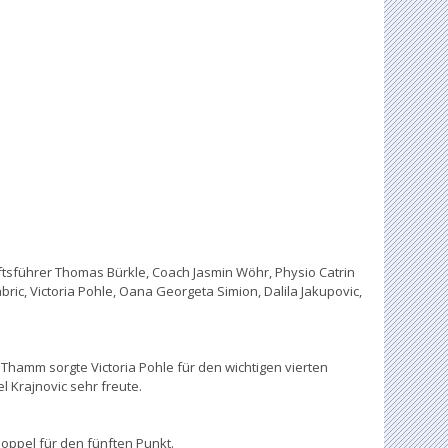
tsführer Thomas Bürkle, Coach Jasmin Wöhr, Physio Catrin
abric, Victoria Pohle, Oana Georgeta Simion, Dalila Jakupovic,
 Thamm sorgte Victoria Pohle für den wichtigen vierten
el Krajnovic sehr freute.
oppel für den fünften Punkt.