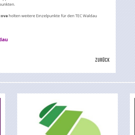
 punkten.
tova
holten weitere Einzelpunkte für den TEC Waldau
ldau
ZURÜCK