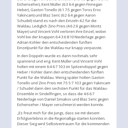
Eichenseher), Kent Müller (6:3 6:4 gegen Finnegan
Heber), Gaston Tonello (6:1 7:5 gegen Toros Eros
Yakincam) und Blaz Seric (6:2 6:4 gegen Aaron
Schudel) stand es nach den Einzeln 4:2 für die
Waldau. Lediglich Zino Preis (4:6 2:6 gegen Moritz
Mayer) und Vincent Vohl verloren ihre Einzel, wobei
Vohl bei der knappen 6:4 3:6 8:10 Niederlage gegen
Adrian Kohler den entscheidenden fünften
Einzelpunkt für die Waldau nur knapp verpasste.
In den Doppeln wurde es dann nochmals sehr
spannend und eng. Kent Müller und Vincent Vohl
holten mit einem 6:4 6:7 10:3 im Spitzendoppel gegen
Heber / Kohler dann den entscheidenden fünften
Punkt für die Waldau. Wenig später holten Gaston
Tonello und Zino Preis mit 7:5 5:7 10:3 gegen Yakincam
/ Schudel dann den sechsten Punkt für das Waldau-
Ensemble in Sindelfingen, so dass die 4:6 6:7
Niederlage von Daniel Siniakov und Blaz Seric gegen
Eichenseher / Mayer verschmerzt werden konnte.
„Es freut mich für die Jungs, dass sie mit diesem
Erfolgserlebnis in die Regionalliga starten konnten.
Dieser Sieg wird Selbstvertrauen für die kommenden