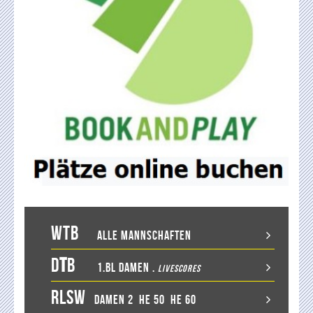
WTB
Alle Mannschaften
D
T
B
1.BL Damen
.
LiveScores
RLSW
Damen 2
He 50
He 60