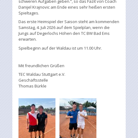
schweren Aufgaben geben.“, so das Fazit von Coach
Danijel Krajnovic am Ende eines sehr heißen ersten
Spieltages.
Das erste Heimspiel der Saison steht am kommenden
Samstag, 4. Juli 2026 auf dem Spielplan, wenn die
Jungs auf Degerlochs Höhen den TC BW Bad Ems
erwarten.
Spielbeginn auf der Waldau ist um 11.00 Uhr.
Mit freundlichen Grüßen
TEC Waldau Stuttgart e.V.
Geschäftsstelle
Thomas Bürkle