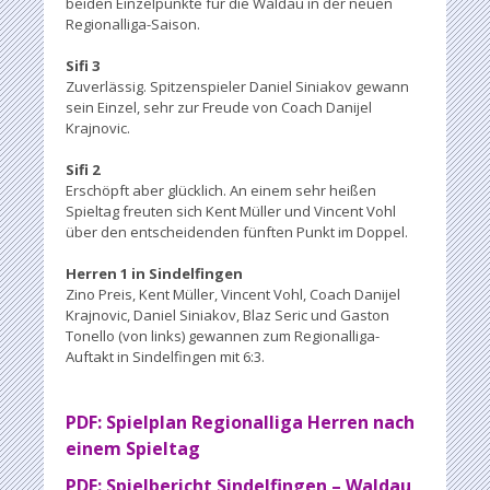
beiden Einzelpunkte für die Waldau in der neuen
Regionalliga-Saison.
Sifi 3
Zuverlässig. Spitzenspieler Daniel Siniakov gewann
sein Einzel, sehr zur Freude von Coach Danijel
Krajnovic.
Sifi 2
Erschöpft aber glücklich. An einem sehr heißen
Spieltag freuten sich Kent Müller und Vincent Vohl
über den entscheidenden fünften Punkt im Doppel.
Herren 1 in Sindelfingen
Zino Preis, Kent Müller, Vincent Vohl, Coach Danijel
Krajnovic, Daniel Siniakov, Blaz Seric und Gaston
Tonello (von links) gewannen zum Regionalliga-
Auftakt in Sindelfingen mit 6:3.
PDF: Spielplan Regionalliga Herren nach
einem Spieltag
PDF: Spielbericht Sindelfingen – Waldau