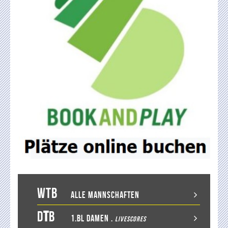
WTB
Alle Mannschaften
D
T
B
1.BL Damen
.
LiveScores