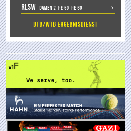
RLSW
Damen 2
He 50
He 60
DTB/WTB Ergebnisdienst