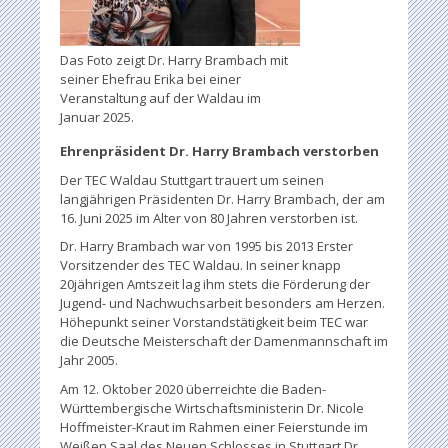
Das Foto zeigt Dr. Harry Brambach mit
seiner Ehefrau Erika bei einer
Veranstaltung auf der Waldau im
Januar 2025.
Ehrenpräsident Dr. Harry Brambach verstorben
Der TEC Waldau Stuttgart trauert um seinen
langjährigen Präsidenten Dr. Harry Brambach, der am
16. Juni 2025 im Alter von 80 Jahren verstorben ist.
Dr. Harry Brambach war von 1995 bis 2013 Erster
Vorsitzender des TEC Waldau. In seiner knapp
20jährigen Amtszeit lag ihm stets die Förderung der
Jugend- und Nachwuchsarbeit besonders am Herzen.
Höhepunkt seiner Vorstandstätigkeit beim TEC war
die Deutsche Meisterschaft der Damenmannschaft im
Jahr 2005.
Am 12. Oktober 2020 überreichte die Baden-
Württembergische Wirtschaftsministerin Dr. Nicole
Hoffmeister-Kraut im Rahmen einer Feierstunde im
Weißen Saal des Neuen Schlosses in Stuttgart Dr.