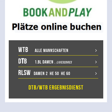
WTB
Alle Mannschaften
D
T
B
1.BL Damen
.
LiveScores
RLSW
Damen 2
He 50
He 60
DTB/WTB Ergebnisdienst