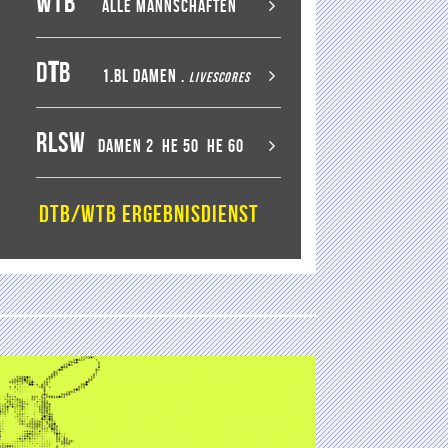
WTB
Alle Mannschaften
D
T
B
1.BL Damen
.
LiveScores
RLSW
Damen 2
He 50
He 60
DTB/WTB Ergebnisdienst