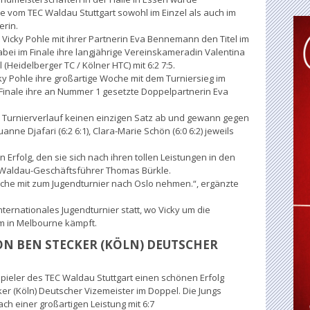
le vom TEC Waldau Stuttgart sowohl im Einzel als auch im
erin.
h Vicky Pohle mit ihrer Partnerin Eva Bennemann den Titel im
bei im Finale ihre langjährige Vereinskameradin Valentina
 (Heidelberger TC / Kölner HTC) mit 6:2 7:5.
y Pohle ihre großartige Woche mit dem Turniersieg im
 Finale ihre an Nummer 1 gesetzte Doppelpartnerin Eva
 Turnierverlauf keinen einzigen Satz ab und gewann gegen
Louanne Djafari (6:2 6:1), Clara-Marie Schön (6:0 6:2) jeweils
 Erfolg, den sie sich nach ihren tollen Leistungen in den
o Waldau-Geschäftsführer Thomas Bürkle.
che mit zum Jugendturnier nach Oslo nehmen.“, ergänzte
ternationales Jugendturnier statt, wo Vicky um die
m in Melbourne kämpft.
ON BEN STECKER (KÖLN) DEUTSCHER
Spieler des TEC Waldau Stuttgart einen schönen Erfolg
ker (Köln) Deutscher Vizemeister im Doppel. Die Jungs
ach einer großartigen Leistung mit 6:7