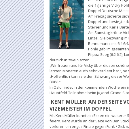
die 17jährige Vicky Poh
Doppel Deutsche Meist
Am Freitag sicherte sic
Doppel und besiegte da
Steiner und Karla Bartel
Am Samstag krönte Vick
Einzel. Sie bezwang im
Bennemann, mit 6:4 6:4.
Pohle gab im gesamten
Filippa Stieg (6:2 6:2), 
deutlich in zwei Sätzen.
„Wir freuen uns für Vicky über diesen schönen
letzten Monaten auch sehr verdient hat.“, s
„Hoffentlich kann sie den Schwung dieser Wo
Bürkle.
In Oslo findet in der kommenden Woche ein in
Hauptfeld-Teilnahme beim Jugend-Grand Sla
KENT MÜLLER AN DER SEITE V
VIZEMEISTER IM DOPPEL.
Mit Kent Müller konnte in Essen ein weiterer 
feiern. Kent wurde an der Seite von Ben Stec
verloren ein enges Finale gegen Funk / Zick n