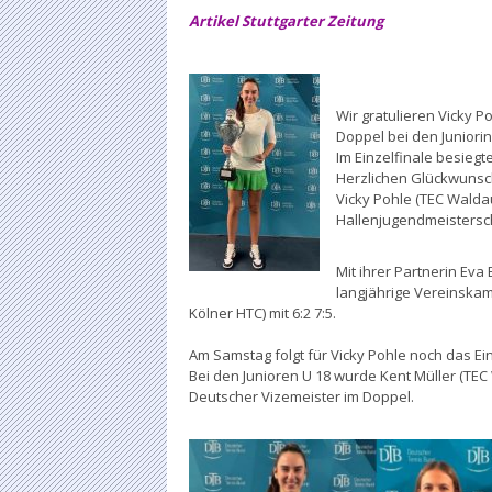
Artikel Stuttgarter Zeitung
Wir gratulieren Vicky 
Doppel bei den Juniori
Im Einzelfinale besiegt
Herzlichen Glückwunsc
Vicky Pohle (TEC Walda
Hallenjugendmeistersch
Mit ihrer Partnerin Ev
langjährige Vereinskame
Kölner HTC) mit 6:2 7:5.
Am Samstag folgt für Vicky Pohle noch das E
Bei den Junioren U 18 wurde Kent Müller (TEC 
Deutscher Vizemeister im Doppel.